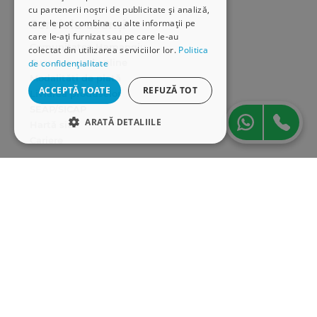
cu partenerii noștri de publicitate și analiză,
care le pot combina cu alte informații pe
Serviciu clienți
care le-ați furnizat sau pe care le-au
Comunitatea Hamangiu
colectat din utilizarea serviciilor lor.
Politica
Cum comand online
de confidențialitate
Modalități de plată
ACCEPTĂ TOATE
REFUZĂ TOT
Livrarea produselor
SEAP/SICAP
ARATĂ DETALIILE
Hartă site
Cariere
STRICT NECESARE
Abonare newsletter
DE PERFORMANȚĂ
DE TARGETARE
DE FUNCŢIONALITATE
Strict necesare
De performanță
De targetare
De funcţionalitate