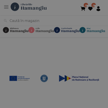
Cărți
Noutăți
În curs de apariție
Reduceri
Evenimente
Librării
Contact
Newsletter
031 425 4