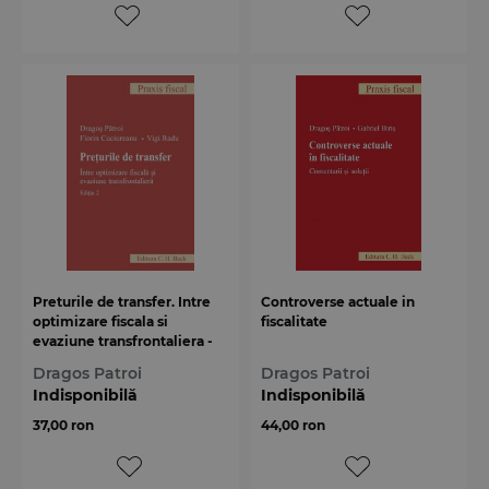
Preturile de transfer. Intre
Controverse actuale in
optimizare fiscala si
fiscalitate
evaziune transfrontaliera -
editia a 2-a
Dragos Patroi
Dragos Patroi
Indisponibilă
Indisponibilă
37,00 ron
44,00 ron