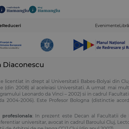
e
Reduceri
Evenimente
Libră
n Diaconescu
te licentiat in drept al Universitatii Babes-Bolyai din 
(din 2008) al aceleiasi Universitati. A urmat mai multe 
gramului Leonardo da Vinci – 2002) si in cadrul Facultatii
ada 2004-2006). Este Profesor Bologna (distinctie aco
e profesionala
: In prezent este Decan al Facultatii de 
ferentiar universitar, avocat in cadrul Baroului Cluj, Lect
tii de Arbitraj de pe langa CCIJ Cluj (din anul 2007).