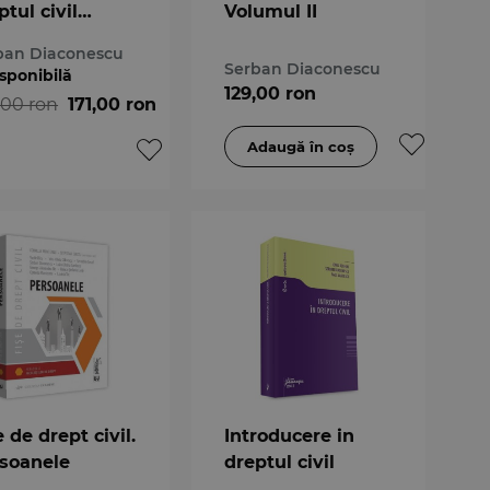
ptul civil
Volumul II
umul II-2023
ban Diaconescu
Serban Diaconescu
sponibilă
129,00 ron
,00 ron
171,00 ron
e de drept civil.
Introducere in
soanele
dreptul civil