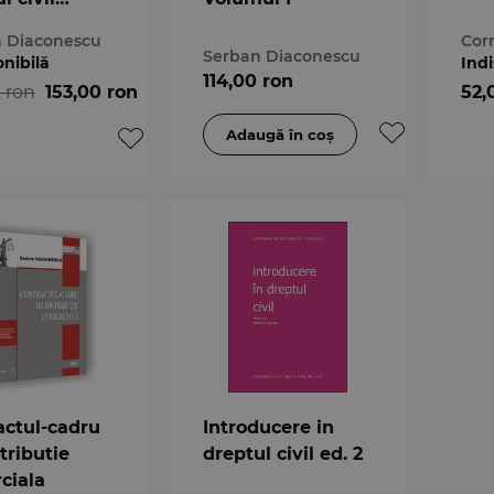
ul I
 Diaconescu
Cor
Serban Diaconescu
onibilă
Indi
114,00 ron
 ron
153,00 ron
52,
actul-cadru
Introducere in
tributie
dreptul civil ed. 2
ciala