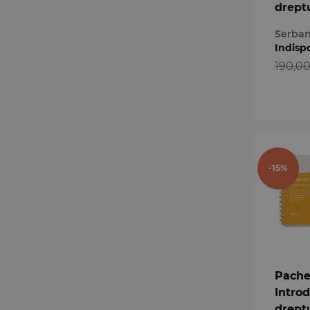
dreptu
volum
Serban
Indisp
190,00
-15%
Pache
Intro
dreptu