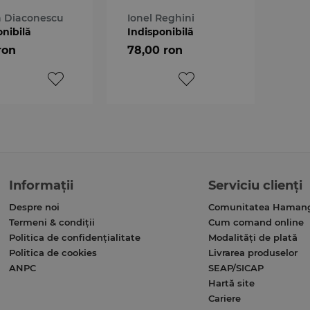
 Diaconescu
Ionel Reghini
onibilă
Indisponibilă
ron
78,00 ron
Informații
Serviciu clienți
Despre noi
Comunitatea Haman
Termeni & condiții
Cum comand online
Politica de confidențialitate
Modalități de plată
Politica de cookies
Livrarea produselor
ANPC
SEAP/SICAP
Hartă site
Cariere