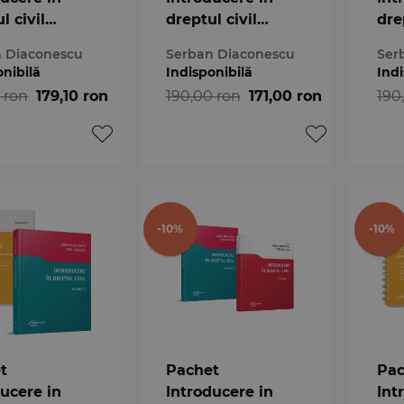
l civil
dreptul civil
dre
ul I
volumul I 2024
vol
 Diaconescu
Serban Diaconescu
Ser
onibilă
Indisponibilă
Indi
 ron
179,10 ron
190,00 ron
171,00 ron
190
-10%
-10%
t
Pachet
Pac
ducere in
Introducere in
Int