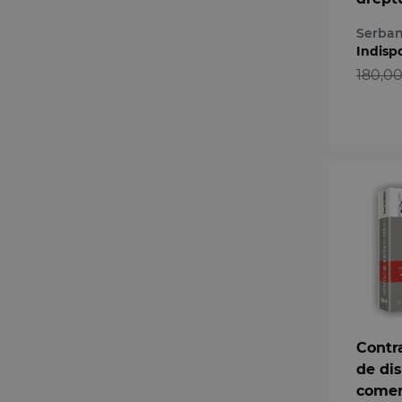
volum
Serban
Indisp
180,00
Contr
de dis
comer