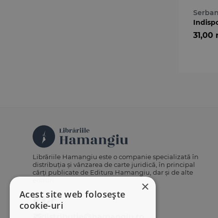
Serban
Indisp
31,00 
Librăriile Hamangiu este o companie specializată în
distribuția și vânzarea de carte juridică, în principal
cărți publicate de Editura Hamangiu, dar și de alte
edituri.
×
Acest site web folosește
cookie-uri
distributie@hamangiu.ro