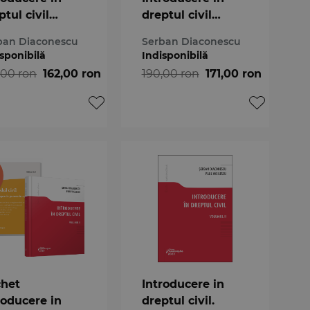
ptul civil
dreptul civil
umul II-2024
volumul II
ban Diaconescu
Serban Diaconescu
sponibilă
Indisponibilă
,00 ron
162,00 ron
190,00 ron
171,00 ron
het
Introducere in
roducere in
dreptul civil.