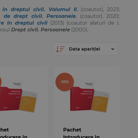
 in dreptul civil. Volumul II
,
(coautor), 2023;
e de drept civil. Persoanele
, (coautor), 2020;
re in dreptul civil
(2013) (coautor alaturi de
I.
ursul
Drept civil. Persoanele
(2000).
-10%
het
Pachet
roducere in
Introducere in