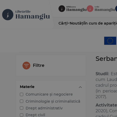
Cărți
Noutăți
În curs de apariți
Serba
Filtre
Studii
: Es
cum Laude 
cadrul pro
Materie
(in perio
Comunicare și negociere
2017).
Criminologie și criminalistică
Activitat
Drept administrativ
2020), Con
Drept civil
cadrul Cur