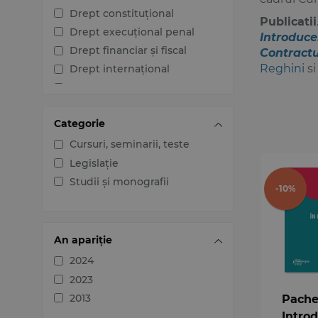
Drept constituțional
Publicatii
Drept execuțional penal
Introduce
Drept financiar și fiscal
Contractu
Reghini
s
Drept internațional
Drept penal
Drept procesual civil
Categorie
Drept procesual penal
Dreptul afacerilor
Cursuri, seminarii, teste
Dreptul familiei
Legislație
Dreptul mediului
Studii și monografii
-10%
Dreptul muncii și securității
sociale
Dreptul noilor tehnologii
An apariție
Dreptul proprietății
2024
intelectuale
2023
Dreptul Uniunii Europene
2013
Pache
Jurisprudența instanțelor
judecătorești
Intro