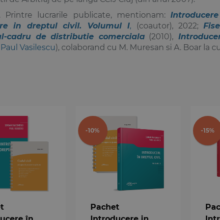
. Printre lucrarile publicate, mentionam:
Introducere
re in dreptul civil. Volumul I
,
(coautor), 2022;
Fis
l-cadru de distributie comerciala
(2010),
Introduce
i
Paul Vasilescu
), colaborand cu M. Muresan si A. Boar la c
-10%
-15%
t
Pachet
Pac
ducere în
Introducere in
Int