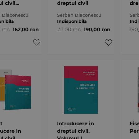
l civil
dreptul civil
dre
ul I 2023
vol
 Diaconescu
Serban Diaconescu
Ser
onibilă
Indisponibilă
Indi
 ron
162,00 ron
211,00 ron
190,00 ron
190
t
Introducere in
Fis
ducere in
dreptul civil.
Per
l civil
Volumul I