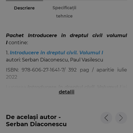
Specificații
Descriere
tehnice
Pachet Introducere in dreptul civil volumul
I
contine:
1.
Introducere in dreptul civil. Volumul I
autori:
Serban Diaconescu
,
Paul Vasilescu
ISBN: 978-606-27-1641-7/ 392 pag / aparitie iulie
2022
Lucrarea
Introducere in dreptul civil. Volumul I
isi
detalii
propune sa creioneze reperele esentiale ale
studiului dreptului civil, acesta fiind primul dintre
cele doua volume care acopera intreaga
problematica a disciplinei universitare
De același autor -
numita
Civilul I.
Prin urmare, se gasesc in aceasta
Serban Diaconescu
carte elemente de introducere in studiul dreptului