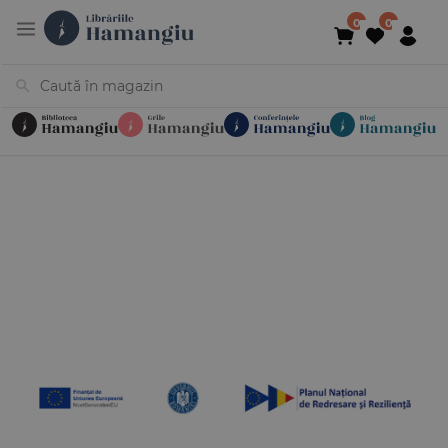
Cărți
Noutăți
În curs de apariție
Reduceri
Evenimente
Librării
Contact
Newsletter
031 425 4