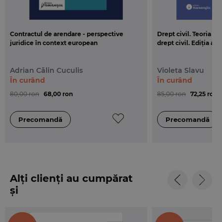
Editura Hamangiu pentru a facilita orientarea si
identificarea mai rapida a institutiilor/cuvintelor-
cheie cautate.
Contractul de arendare - perspective
Drept civil. Teoria g
juridice în context european
drept civil. Ediția a 3
Cartea
Codul civil si Legea de punere
in aplicare
este tiparita in format A5 (145x205 mm), pe hartie
Adrian Călin Cuculis
Violeta Slavu
ofset si este legata cu spira.
În curând
În curând
80,00 ron
68,00 ron
85,00 ron
72,25 ron
Alți clienți au cumpărat
și