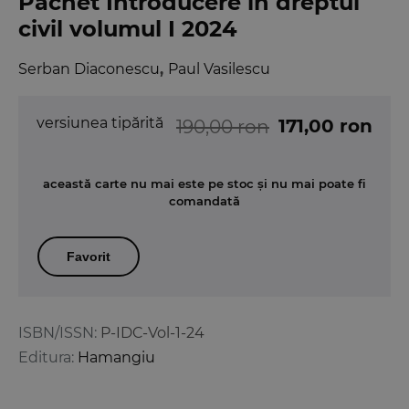
Pachet Introducere in dreptul
civil volumul I 2024
Serban Diaconescu
,
Paul Vasilescu
versiunea tipărită
171,00 ron
190,00 ron
această carte nu mai este pe stoc și nu mai poate fi
comandată
Favorit
ISBN/ISSN:
P-IDC-Vol-1-24
Editura:
Hamangiu