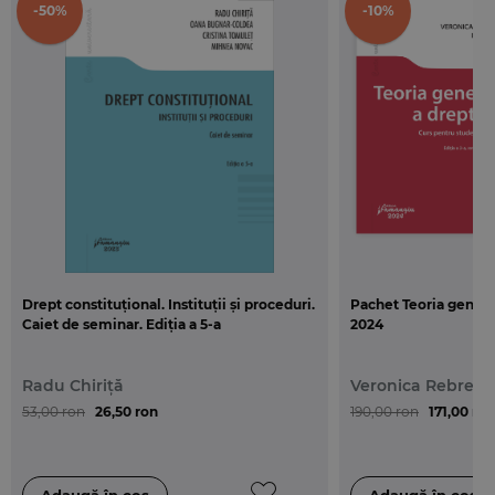
-50%
-10%
Drept constituțional. Instituții și proceduri.
Pachet Teoria general
Caiet de seminar. Ediția a 5-a
2024
Radu Chiriță
Veronica Rebrea
53,00 ron
26,50 ron
190,00 ron
171,00 ron