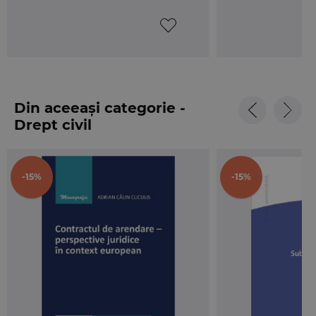
Lucrarea de fata cuprinde
Codul civil si Legea de
punere in aplicare
a acestuia, redata in extras.
Textul Codului civil este insotit de articolele
corespondente din vechiul Cod civil, Codul
comercial, Codul familiei, Decretul nr. 167/1958 si
celelalte acte normative anterioare al caror
Din aceeași categorie -
continut a fost absorbit in Codul civil, toate acestea
Drept civil
fiind redate la finalul articolelor, cu caractere italice.
De asemenea, se fac trimiteri la legislatia conexa si
sunt prezentate deciziile Curtii Constitutionale de
-15%
-15%
admitere a unor exceptii de neconstitutionalitate,
recursurile in interesul legii si hotararile prealabile
privind dezlegarea unor chestiuni de drept in
materie.
Codul civil si Legea de punere in
aplicare
include si o tabla de materii detaliata,
precum si un index alfabetic, care nu fac parte din
textul oficial al Codului civil, ci au fost intocmite de