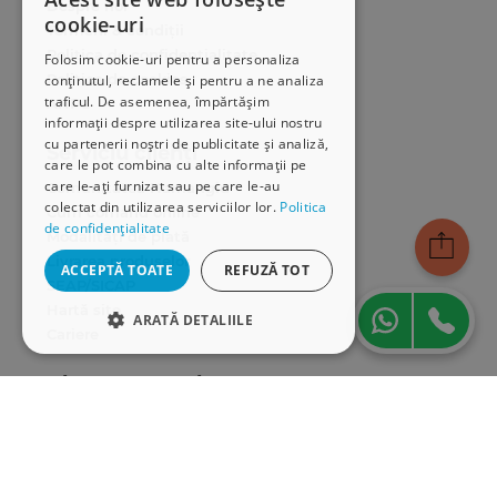
Despre noi
cookie-uri
Termeni & condiții
Politica de confidențialitate
Folosim cookie-uri pentru a personaliza
Politica de cookies
conținutul, reclamele și pentru a ne analiza
traficul. De asemenea, împărtășim
ANPC
informații despre utilizarea site-ului nostru
cu partenerii noștri de publicitate și analiză,
Serviciu clienți
care le pot combina cu alte informații pe
care le-ați furnizat sau pe care le-au
Comunitatea Hamangiu
colectat din utilizarea serviciilor lor.
Politica
Cum comand online
de confidențialitate
Modalități de plată
Livrarea produselor
ACCEPTĂ TOATE
REFUZĂ TOT
SEAP/SICAP
Hartă site
ARATĂ DETALIILE
Cariere
STRICT NECESARE
Abonare newsletter
DE PERFORMANȚĂ
DE TARGETARE
DE FUNCŢIONALITATE