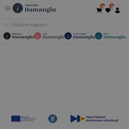
Cărți
Noutăți
În curs de apariție
Reduceri
Evenimente
Librării
Contact
Newsletter
031 425 4