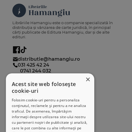
Librăriile Hamangiu este o companie specializată în
distribuția și vânzarea de carte juridică, în principal
cărți publicate de Editura Hamangiu, dar și de alte
edituri.
distributie@hamangiu.ro
031 425 42 24
0741 244 032
×
Acest site web folosește
Informații
cookie-uri
Despre noi
Folosim cookie-uri pentru a personaliza
Termeni & condiții
conținutul, reclamele și pentru a ne analiza
Politica de confidențialitate
traficul. De asemenea, împărtășim
Politica de cookies
informații despre utilizarea site-ului nostru
ANPC
cu partenerii noștri de publicitate și analiză,
care le pot combina cu alte informații pe