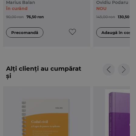
Marius Balan
Ovidiu Podaru
În curând
NOU
90,00 ron
76,50 ron
145,00 ron
130,50 ro
Alți clienți au cumpărat
și