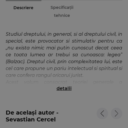
Specificații
Descriere
tehnice
Studiul dreptului, in general, si al dreptului civil, in
special, este provocator si stimulativ pentru ca
„nu exista nimic mai putin cunoscut decat ceea
ce toata lumea ar trebui sa cunoasca: legea”
(Balzac). Dreptul civil, prin complexitatea lui, este
cel care propune un pariu intelectual si spiritual si
care confera rangul oricarui jurist.
Acest volum consacrat teoriei generale a
detalii
dreptului civil (partii generale) este rodul
eforturilor de sintetizare a acestei materii depuse
de profesorii Facultatilor de Drept din Hexagon
(Bucuresti, Iasi, Cluj, Sibiu, Timisoara, Craiova). El
De același autor -
vrea sa ofere studentilor, in primul rand, dar si
Sevastian Cercel
celor care vor sa patrunda in tainele acestui