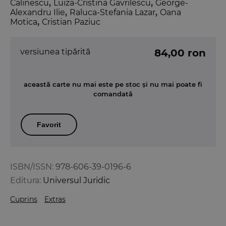
Calinescu
,
Luiza-Cristina Gavrilescu
,
George-
Alexandru Ilie
,
Raluca-Stefania Lazar
,
Oana
Motica
,
Cristian Paziuc
versiunea tipărită
84,00 ron
această carte nu mai este pe stoc și nu mai poate fi
comandată
Favorit
ISBN/ISSN:
978-606-39-0196-6
Editura:
Universul Juridic
Cuprins
Extras