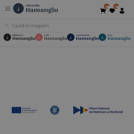
Cărți
Noutăți
În curs de apariție
Reduceri
Evenimente
Librării
Contact
Newsletter
031 425 4