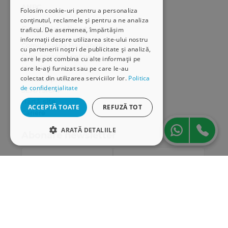
ANPC
Folosim cookie-uri pentru a personaliza
conținutul, reclamele și pentru a ne analiza
Serviciu clienți
traficul. De asemenea, împărtășim
informații despre utilizarea site-ului nostru
Comunitatea Hamangiu
cu partenerii noștri de publicitate și analiză,
Cum comand online
care le pot combina cu alte informații pe
Modalități de plată
care le-ați furnizat sau pe care le-au
colectat din utilizarea serviciilor lor.
Politica
Livrarea produselor
de confidențialitate
SEAP/SICAP
Hartă site
ACCEPTĂ TOATE
REFUZĂ TOT
Cariere
ARATĂ DETALIILE
Abonare newsletter
STRICT NECESARE
DE PERFORMANȚĂ
DE TARGETARE
DE FUNCŢIONALITATE