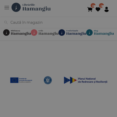
Cărți
Noutăți
În curs de apariție
Reduceri
Evenimente
Librării
Contact
Newsletter
031 425 4