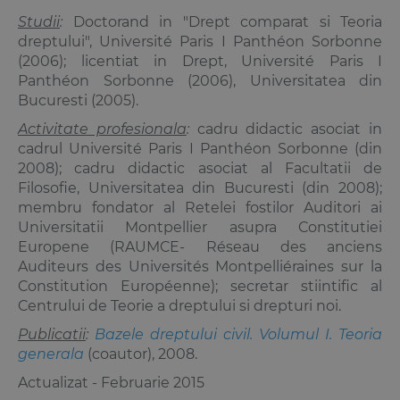
Studii
:
Doctorand in "Drept comparat si Teoria
dreptului", Université Paris I Panthéon Sorbonne
(2006); licentiat in Drept, Université Paris I
Panthéon Sorbonne (2006), Universitatea din
Bucuresti (2005).
Activitate profesionala
:
cadru didactic asociat in
cadrul Université Paris I Panthéon Sorbonne (din
2008); cadru didactic asociat al Facultatii de
Filosofie, Universitatea din Bucuresti (din 2008);
membru fondator al Retelei fostilor Auditori ai
Universitatii Montpellier asupra Constitutiei
Europene (RAUMCE- Réseau des anciens
Auditeurs des Universités Montpelliéraines sur la
Constitution Européenne); secretar stiintific al
Centrului de Teorie a dreptului si drepturi noi.
Publicatii
:
Bazele dreptului civil. Volumul I. Teoria
generala
(coautor), 2008.
Actualizat - Februarie 2015