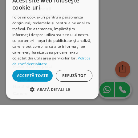
Acest site web folosește
Despre noi
cookie-uri
Termeni & condiții
Politica de confidențialitate
Folosim cookie-uri pentru a personaliza
Politica de cookies
conținutul, reclamele și pentru a ne analiza
traficul. De asemenea, împărtășim
ANPC
informații despre utilizarea site-ului nostru
cu partenerii noștri de publicitate și analiză,
Serviciu clienți
care le pot combina cu alte informații pe
care le-ați furnizat sau pe care le-au
Comunitatea Hamangiu
colectat din utilizarea serviciilor lor.
Politica
Cum comand online
de confidențialitate
Modalități de plată
Livrarea produselor
ACCEPTĂ TOATE
REFUZĂ TOT
SEAP/SICAP
Hartă site
ARATĂ DETALIILE
Cariere
STRICT NECESARE
Abonare newsletter
DE PERFORMANȚĂ
DE TARGETARE
DE FUNCŢIONALITATE