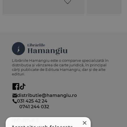
Librăriile Hamangiu este o companie specializată în
distribuția și vânzarea de carte juridică, în principal
cărți publicate de Editura Hamangiu, dar și de alte
edituri.
distributie@hamangiu.ro
031 425 42 24
0741 244 032
Informații
×