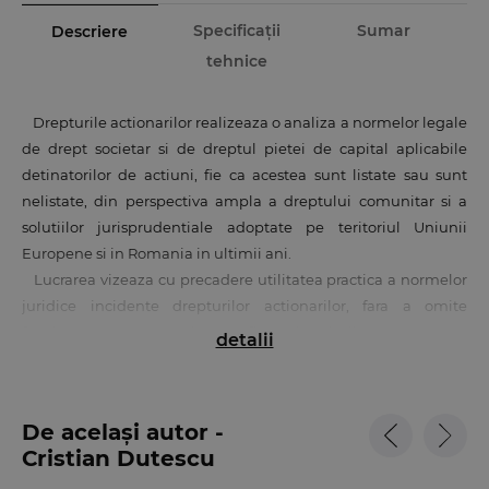
Specificații
Sumar
Descriere
tehnice
Drepturile actionarilor realizeaza o analiza a normelor legale
de drept societar si de dreptul pietei de capital aplicabile
detinatorilor de actiuni, fie ca acestea sunt listate sau sunt
nelistate, din perspectiva ampla a dreptului comunitar si a
solutiilor jurisprudentiale adoptate pe teritoriul Uniunii
Europene si in Romania in ultimii ani.
Lucrarea vizeaza cu precadere utilitatea practica a normelor
juridice incidente drepturilor actionarilor, fara a omite
fundamentarea teoretica a fiecarei solutii propuse sau
detalii
analizate, evitand interpretarile rigide rupte de realitatea
economica.
Cartea prezinta utilitate atat pentru profesionistii dreptului,
De același autor -
avocati, magistrati, consilieri juridici, cat si pentru toate
Cristian Dutescu
categoriile de investitori, institutionali sau individuali,
actionari majoritari sau minoritari, administratori de societati