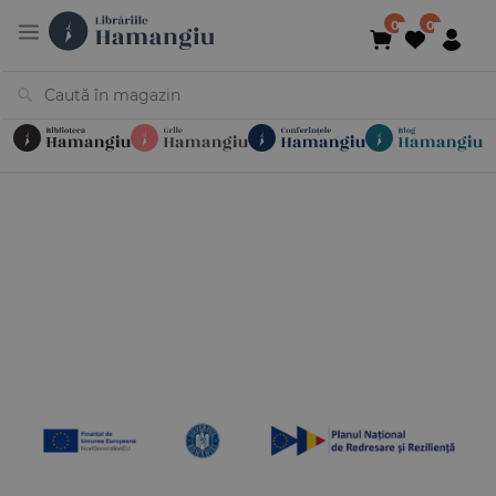
Cărți
Noutăți
În curs de apariție
Reduceri
Evenimente
Librării
Contact
Newsletter
031 425 4