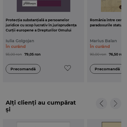
Protecția substanțială a persoanelor
România între centru 
juridice cu scop lucrativ în jurisprudența
paradoxurile statului
Curții europene a Drepturilor Omului
Iulia Golgojan
Marius Balan
În curând
În curând
93,00 ron
79,05 ron
90,00 ron
76,50 ron
Alți clienți au cumpărat
și