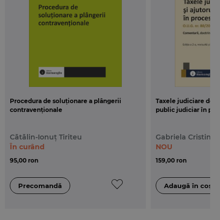
Procedura de soluționare a plângerii
Taxele judiciare de t
contravenționale
public judiciar în proc
Cătălin-Ionuț Tiriteu
Gabriela Cristina 
În curând
NOU
95,00 ron
159,00 ron