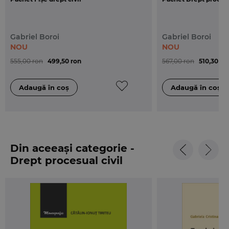
Gabriel Boroi
Gabriel Boroi
NOU
NOU
555,00 ron
499,50 ron
567,00 ron
510,30 ro
Din aceeași categorie -
Drept procesual civil