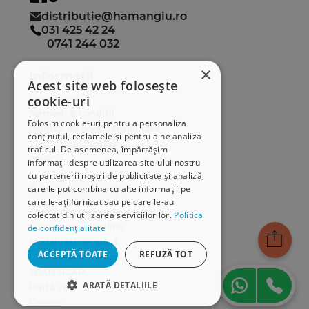
distributie@hamangiu.ro
031 425 42 24
0741 244 032
×
Informații
Acest site web folosește
Despre noi
cookie-uri
Termeni & condiții
Folosim cookie-uri pentru a personaliza
Politica de confidențialitate
conținutul, reclamele și pentru a ne analiza
Politica de cookies
traficul. De asemenea, împărtășim
ANPC
informații despre utilizarea site-ului nostru
cu partenerii noștri de publicitate și analiză,
Serviciu clienți
care le pot combina cu alte informații pe
care le-ați furnizat sau pe care le-au
Comunitatea Hamangiu
colectat din utilizarea serviciilor lor.
Politica
Cum comand online
de confidențialitate
Modalități de plată
ACCEPTĂ TOATE
REFUZĂ TOT
Livrarea produselor
SEAP/SICAP
ARATĂ DETALIILE
Hartă site
Cariere