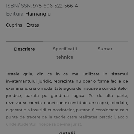
ISBN/ISSN:
978-606-522-566-4
Editura:
Hamangiu
Cuprins
Extras
Specificații
Sumar
Descriere
tehnice
Testele grila, din ce in ce mai utilizate in sistemul
invatamantului juridic, reprezinta nu doar o forma facila de
examinare, ci si o modalitate sigura de insusire a cunostintelor
juridice, bazata pe gandirea logica. Pe de alta parte,
rezolvarea corecta a unei spete constituie un scop si, totodata,
o garantie a insusirii cunostintelor, putand fi considerata ca o
punte de trecere de la teorie catre realitatea practicii, acolo
unde studentul incepe sa devina jurist.
detalii