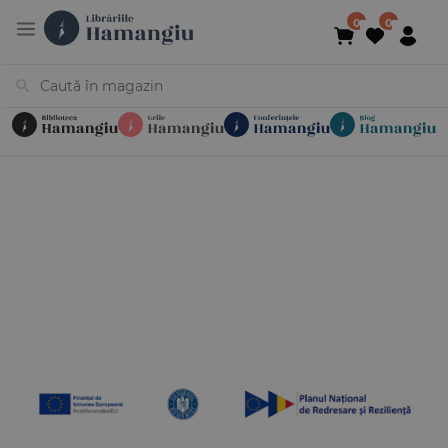
Cărți
Noutăți
În curs de apariție
Reduceri
Evenimente
Librării
Contact
Newsletter
031 425 4