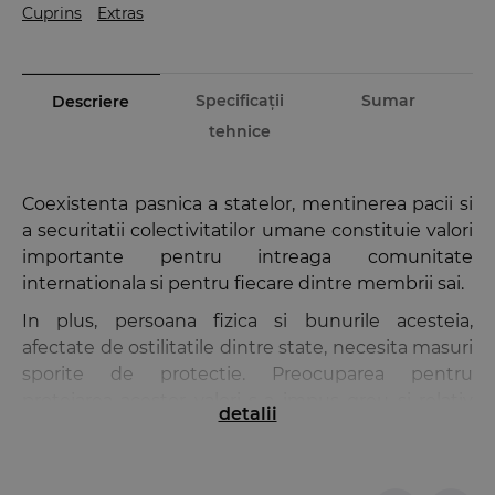
Cuprins
Extras
Specificații
Sumar
Descriere
tehnice
Coexistenta pasnica a statelor, mentinerea pacii si
a securitatii colectivitatilor umane constituie valori
importante pentru intreaga comunitate
internationala si pentru fiecare dintre membrii sai.
In plus, persoana fizica si bunurile acesteia,
afectate de ostilitatile dintre state, necesita masuri
sporite de protectie. Preocuparea pentru
protejarea acestor valori s-a impus greu si relativ
detalii
tarziu, sub forma unor reguli juridice care sa creeze
obligatii, nu numai in sarcina statelor, dar si in
sarcina celorlalti participanti la ostilitati.