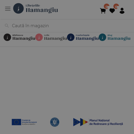
Cărți
Noutăți
În curs de apariție
Reduceri
Evenimente
Librării
Contact
Newsletter
031 425 4