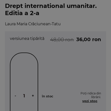
Drept international umanitar.
Editia a 2-a
Laura Maria Crăciunean-Tatu
versiunea tipărită
36,00 ron
48,00 ron
Poți ridica din
-
+
în stoc
librării.
vezi stoc