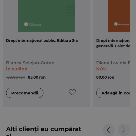
unei realitati care ne marcheaza, inevitabil, in
fiecare zi.
Drept internațional public. Ediția a 3-a
Drept internațional p
generală. Caiet de s
Bianca Selejan-Guțan
Diana Lavinia Bo
În curând
NOU
100,00 ron
85,00 ron
80,00 ron
Alți clienți au cumpărat