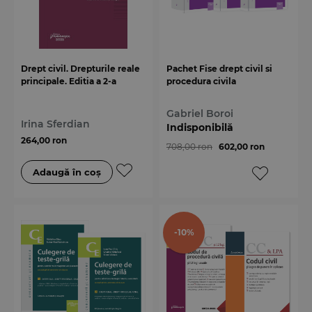
Drept civil. Drepturile reale
Pachet Fise drept civil si
principale. Editia a 2-a
procedura civila
Gabriel Boroi
Irina Sferdian
Indisponibilă
264,00 ron
708,00 ron
602,00 ron
-10%