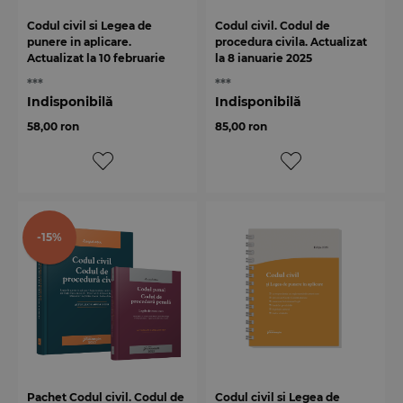
Codul civil si Legea de
Codul civil. Codul de
punere in aplicare.
procedura civila. Actualizat
Actualizat la 10 februarie
la 8 ianuarie 2025
2025
***
***
Indisponibilă
Indisponibilă
58,00 ron
85,00 ron
-15%
Pachet Codul civil. Codul de
Codul civil si Legea de