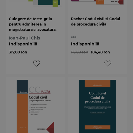
Culegere de teste-grila
Pachet Codul civil si Codul
pentru admiterea in
de procedura civila
magistratura si avocatura.
Editia a 6-a
Ioan-Paul Chiș
***
Indisponibilă
Indisponibilă
317,00 ron
116,00 ron
104,40 ron