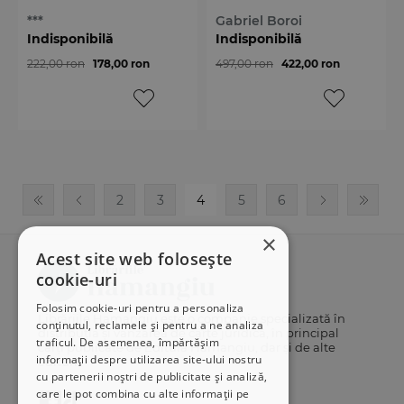
***
Gabriel Boroi
Indisponibilă
Indisponibilă
222,00 ron
178,00 ron
497,00 ron
422,00 ron
2
3
4
5
6
×
Acest site web folosește
cookie-uri
Folosim cookie-uri pentru a personaliza
Librăriile Hamangiu este o companie specializată în
conținutul, reclamele și pentru a ne analiza
distribuția și vânzarea de carte juridică, în principal
traficul. De asemenea, împărtășim
cărți publicate de Editura Hamangiu, dar și de alte
informații despre utilizarea site-ului nostru
edituri.
cu partenerii noștri de publicitate și analiză,
care le pot combina cu alte informații pe