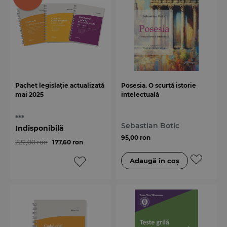
Pachet legislație actualizată
Posesia. O scurtă istorie
mai 2025
intelectuală
***
Sebastian Botic
Indisponibilă
95,00 ron
222,00 ron
177,60 ron