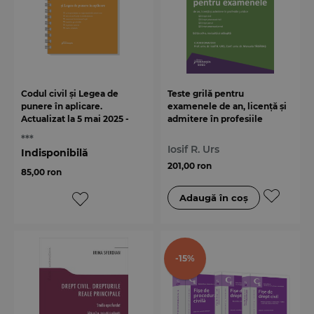
Codul civil și Legea de
Teste grilă pentru
punere în aplicare.
examenele de an, licență și
Actualizat la 5 mai 2025 -
admitere în profesiile
spiralat
juridice. Ediția a 9-a
***
Iosif R. Urs
Indisponibilă
201,00 ron
85,00 ron
-15%