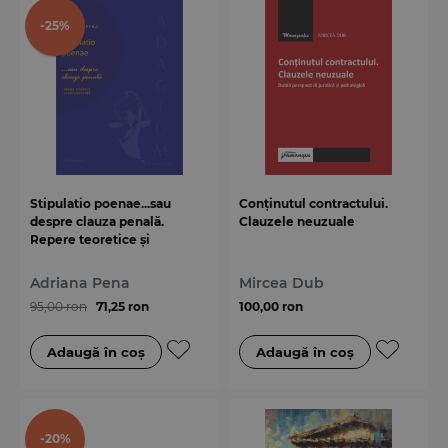
-25%
Stipulatio poenae...sau
Conținutul contractului.
despre clauza penală.
Clauzele neuzuale
Repere teoretice și
jurisprudența
Adriana Pena
Mircea Dub
95,00 ron
71,25 ron
100,00 ron
-20%