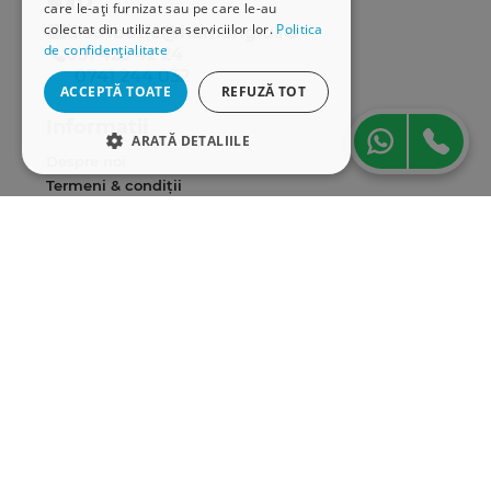
care le-ați furnizat sau pe care le-au
colectat din utilizarea serviciilor lor.
Politica
distributie@hamangiu.ro
de confidențialitate
031 425 42 24
0741 244 032
ACCEPTĂ TOATE
REFUZĂ TOT
Informații
ARATĂ DETALIILE
Despre noi
STRICT NECESARE
Termeni & condiții
Politica de confidențialitate
DE PERFORMANȚĂ
Politica de cookies
ANPC
DE TARGETARE
Serviciu clienți
DE FUNCŢIONALITATE
Comunitatea Hamangiu
Cum comand online
Modalități de plată
Strict necesare
De performanță
Livrarea produselor
De targetare
De funcţionalitate
SEAP/SICAP
Hartă site
Cookie-urile strict necesare permit
Cariere
funcționalitatea principală a site-ului web,