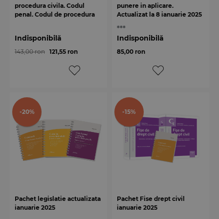
procedura civila. Codul
punere in aplicare.
penal. Codul de procedura
Actualizat la 8 ianuarie 2025
penala - ianuarie 2025
- spiralat
***
Indisponibilă
Indisponibilă
143,00 ron
121,55 ron
85,00 ron
-20%
-15%
Pachet legislatie actualizata
Pachet Fise drept civil
ianuarie 2025
ianuarie 2025