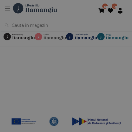
Cărți
Noutăți
În curs de apariție
Reduceri
Evenimente
Librării
Contact
Newsletter
031 425 4