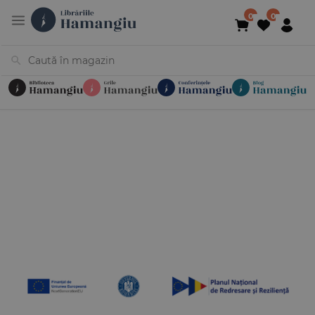
Cărți
Noutăți
În curs de apariție
Reduceri
Evenimente
Librării
Contact
Newsletter
031 425 4