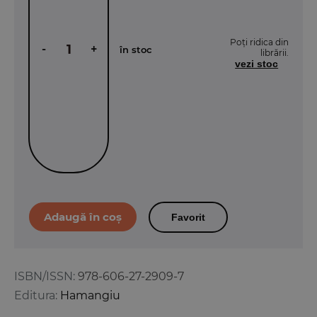
Poți ridica din
-
+
în stoc
librării.
vezi stoc
Favorit
ISBN/ISSN:
978-606-27-2909-7
Editura:
Hamangiu