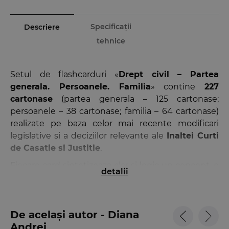
Specificații
Descriere
tehnice
Setul de flashcarduri «
Drept civil – Partea
generala. Persoanele. Familia
» contine
227
cartonase
(partea generala – 125 cartonase;
persoanele – 38 cartonase; familia – 64 cartonase)
realizate pe baza celor mai recente modificari
legislative si a deciziilor relevante ale
Inaltei Curti
de Casatie si Justitie
.
Fiecare card sintetizeaza clar si logic un concept, o
detalii
notiune sau o institutie fundamentala a dreptului
civil – de la izvoarele si subiectele dreptului civil,
persoana fizica si juridica, pana la regimul
De același autor - Diana
comunitatii legale si obligatia de intretinere.
Andrei