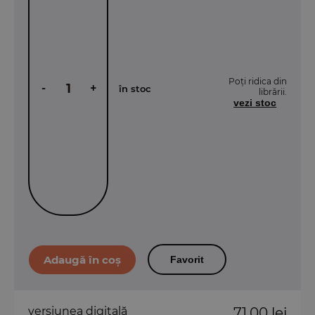
Poți ridica din
-
+
în stoc
librării.
vezi stoc
Favorit
versiunea digitală
71,00 lei