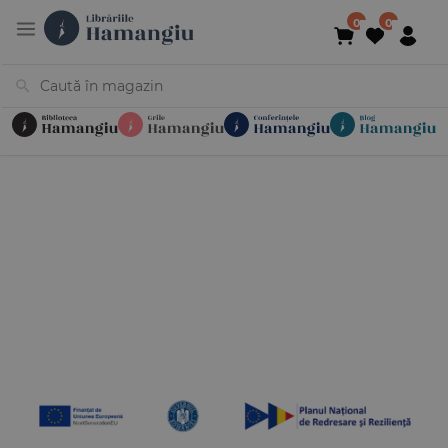
Cărți
Noutăți
În curs de apariție
Reduceri
Evenimente
Librării
Contact
Newsletter
031 425 4