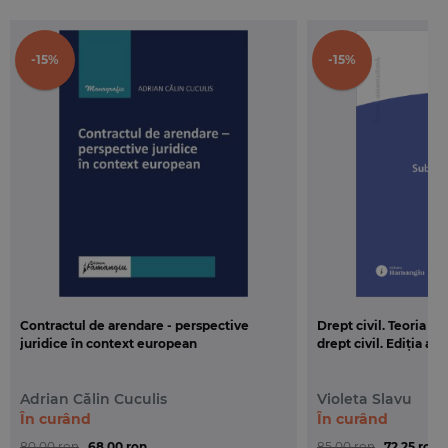
-15%
-15%
Contractul de arendare - perspective
Drept civil. Teoria g
juridice în context european
drept civil. Ediția a 3
Adrian Călin Cuculis
Violeta Slavu
În curând
În curând
80,00 ron
68,00 ron
85,00 ron
72,25 ron