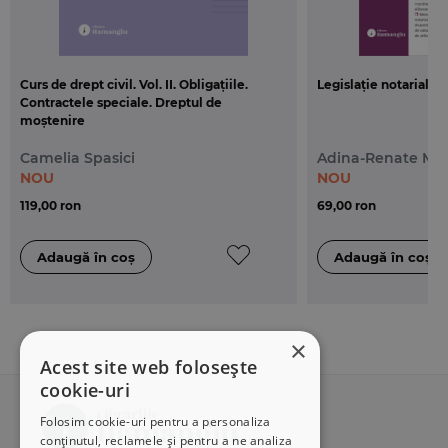
Curs de drept civil. Vol. II. Obligațiile.
Legislație notarială. 
Contractele speciale. Dreptul de
moștenire
Camelia Spasici
Adina-Renate Mot
NOU
NOU
119,00 ron
69,00 ron
×
Acest site web folosește
cookie-uri
Folosim cookie-uri pentru a personaliza
conținutul, reclamele și pentru a ne analiza