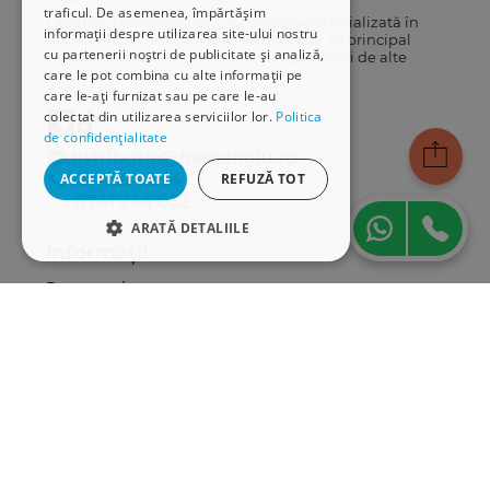
traficul. De asemenea, împărtășim
Librăriile Hamangiu este o companie specializată în
informații despre utilizarea site-ului nostru
distribuția și vânzarea de carte juridică, în principal
cu partenerii noștri de publicitate și analiză,
cărți publicate de Editura Hamangiu, dar și de alte
care le pot combina cu alte informații pe
edituri.
care le-ați furnizat sau pe care le-au
colectat din utilizarea serviciilor lor.
Politica
de confidențialitate
distributie@hamangiu.ro
031 425 42 24
ACCEPTĂ TOATE
REFUZĂ TOT
0741 244 032
ARATĂ DETALIILE
Informații
STRICT NECESARE
Despre noi
DE PERFORMANȚĂ
Termeni & condiții
Politica de confidențialitate
DE TARGETARE
Politica de cookies
ANPC
DE FUNCŢIONALITATE
Serviciu clienți
Comunitatea Hamangiu
Strict necesare
De performanță