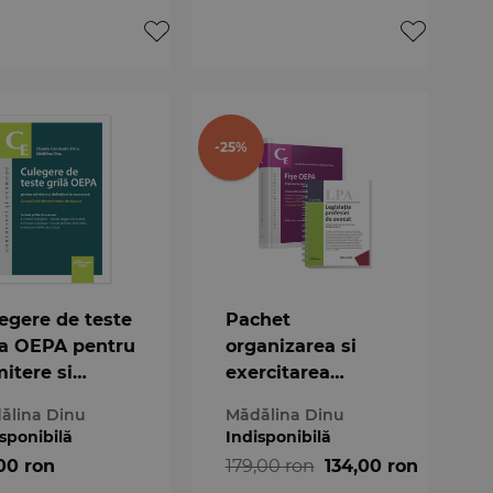
-25%
egere de teste
Pachet
la OEPA pentru
organizarea si
itere si
exercitarea
initivat in
profesiei de
ălina Dinu
Mădălina Dinu
catura
avocat 2024
sponibilă
Indisponibilă
00 ron
179,00 ron
134,00 ron