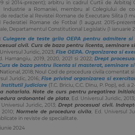
9 si 2014-prezent); arbitru in cadrul Curtii de Arbitra
 Industrie a Romaniei, membru al Colegiului de co
 de redactie al Revistei Romane de Executare Silita (1 m
l Federatiei Romane de Fotbal (1 august 2015-prezent); 
ale, Departamentul Constitutional Legislativ (1 ianuarie
:
Culegere de teste grila OEPA pentru admitere si 
cesual civil. Curs de baza pentru licenta, seminare 
 Universul Juridic, 2023;
Fise OEPA.
Organizarea si exer
Ed. Hamangiu, 2019, 2020, 2021 si 2022;
Drept procesual 
 Curs de baza pentru licenta si masterat, seminare 
 National, 2018; Noul Cod de procedura civila comentat si a
sul Juridic, 2016;
Fise privind organizarea si exercita
Institutii judiciare
(T.C. Briciu, C.C. Dinu, P. Pop), ed. a 
ea notariala. Note de curs pentru pregatirea initiala
edura ordonantei de plata
, Ed. Universul Juridic, 2013
. Universul Juridic, 2013;
Drept procesual civil. Indre
, 2010;
Normele de procedura civila
, Ed. Universul J
blicate in reviste de specialitate.
 iunie 2024