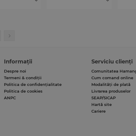
Informații
Serviciu clienți
Despre noi
Comunitatea Haman
Termeni & condiții
Cum comand online
Politica de confidențialitate
Modalități de plată
Politica de cookies
Livrarea produselor
ANPC
SEAP/SICAP
Hartă site
Cariere