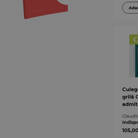
Culeg
grilă
admit
defini
Claudi
avocat
Indisp
a 2-a
105,0