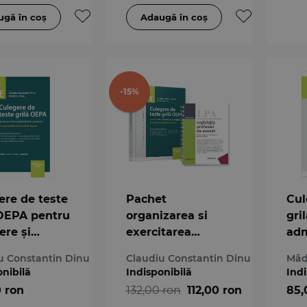
-15%
ere de teste
Pachet
Cul
 OEPA pentru
organizarea si
gri
ere și
exercitarea
adm
tivat în
profesiei de
def
u Constantin Dinu
Claudiu Constantin Dinu
Măd
ură. Ediția
avocat 2025
avo
onibilă
Indisponibilă
Indi
0 ron
132,00 ron
112,00 ron
85,