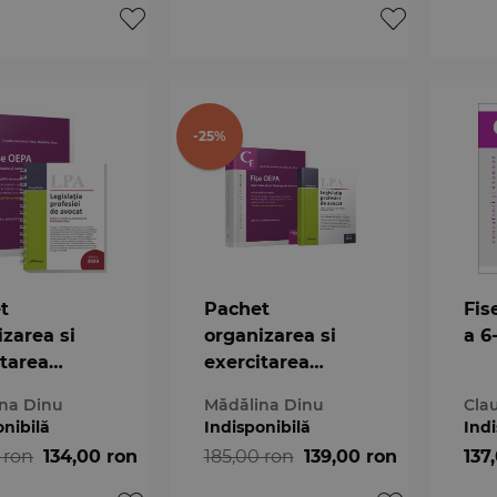
-25%
t
Pachet
Fis
izarea si
organizarea si
a 6
itarea
exercitarea
iei de
profesiei de
na Dinu
Mădălina Dinu
Cla
t 2023
avocat - Editia
onibilă
Indisponibilă
Indi
2022
 ron
134,00 ron
185,00 ron
139,00 ron
137