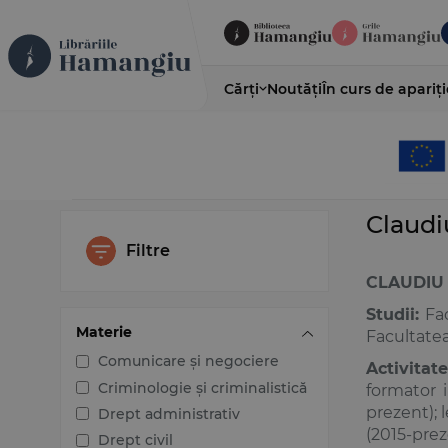
Cărți
Noutăți
În curs de apariți
Claudi
Filtre
CLAUDIU
Studii:
Fac
Materie
Facultatea
Comunicare și negociere
Activitate
Criminologie și criminalistică
formator i
prezent); 
Drept administrativ
(2015-pre
Drept civil