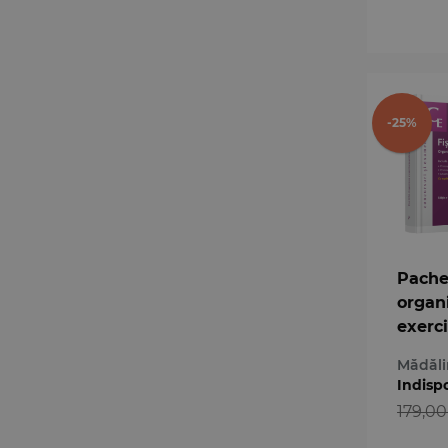
-25%
Pache
organ
exerc
profes
Mădăli
avoca
Indisp
179,00