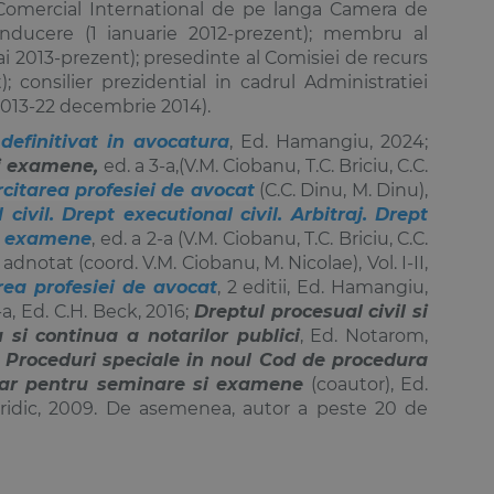
j Comercial International de pe langa Camera de
nducere (1 ianuarie 2012-prezent); membru al
ai 2013-prezent); presedinte al Comisiei de recurs
consilier prezidential in cadrul Administratiei
 2013-22 decembrie 2014).
definitivat in avocatura
, Ed. Hamangiu, 2024;
si examene,
ed. a 3-a,(V.M. Ciobanu, T.C. Briciu, C.C.
citarea profesiei de avocat
(C.C. Dinu, M. Dinu),
civil. Drept executional civil. Arbitraj. Drept
si examene
, ed. a 2-a (V.M. Ciobanu, T.C. Briciu, C.C.
dnotat (coord. V.M. Ciobanu, M. Nicolae), Vol. I-II,
rea profesiei de avocat
, 2 editii, Ed. Hamangiu,
2-a, Ed. C.H. Beck, 2016;
Dreptul procesual civil si
 si continua a notarilor publici
, Ed. Notarom,
;
Proceduri speciale in noul Cod de procedura
ptar pentru seminare si examene
(coautor), Ed.
uridic, 2009. De asemenea, autor a peste 20 de