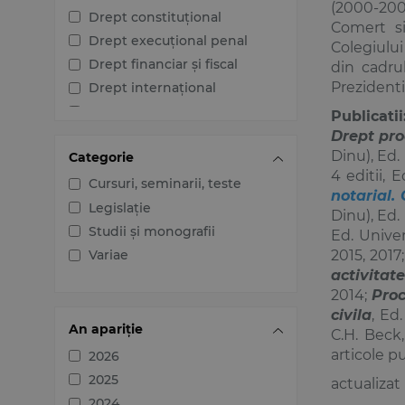
(2000-200
Drept constituțional
Comert si
Drept execuțional penal
Colegiului
Drept financiar și fiscal
din cadru
Prezidenti
Drept internațional
Drept penal
Publicatii
Drept pro
Drept procesual civil
Dinu), Ed.
Categorie
Drept procesual penal
4 editii, 
Dreptul afacerilor
Cursuri, seminarii, teste
notarial.
Dreptul familiei
Legislație
Dinu), Ed.
Dreptul mediului
Studii și monografii
Ed. Univer
Dreptul muncii și securității
2015, 2017;
Variae
sociale
activitat
2014;
Proc
Dreptul noilor tehnologii
civila
, Ed
Dreptul proprietății
An apariție
C.H. Beck
intelectuale
articole pu
2026
Dreptul Uniunii Europene
2025
actualizat
Jurisprudența instanțelor
judecătorești
2024