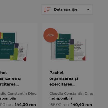
-10%
het
Pachet
anizarea și
organizarea și
rcitarea
exercitarea
fesiei de
profesiei de
udiu Constantin Dinu
Claudiu Constantin Dinu
cat noiembrie
avocat iulie 2025
sponibilă
Indisponibilă
5
,00 ron
144,00 ron
156,00 ron
140,40 ron