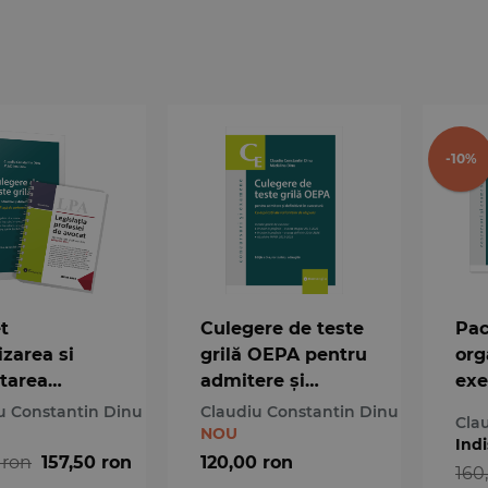
-10%
t
Culegere de teste
Pac
izarea si
grilă OEPA pentru
org
itarea
admitere și
exe
iei de
definitivat în
pro
u Constantin Dinu
Claudiu Constantin Dinu
Cla
t
avocatură. Ediția
avo
NOU
Indi
a 3-a
202
 ron
157,50 ron
120,00 ron
160