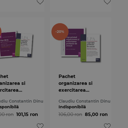
-20%
het
Pachet
anizarea si
organizarea si
rcitarea
exercitarea
fesiei de
profesiei de
udiu Constantin Dinu
Claudiu Constantin Dinu
cat - Editia
avocat - Editia
sponibilă
Indisponibilă
9
2019
,00 ron
101,15 ron
106,00 ron
85,00 ron