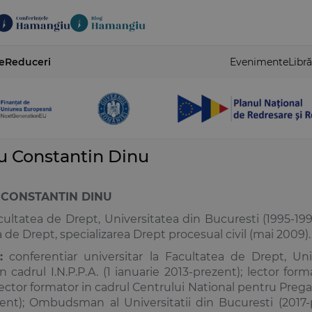
e
Reduceri
Evenimente
Libră
u Constantin Dinu
 CONSTANTIN DINU
ultatea de Drept, Universitatea din Bucuresti (1995-1999)
 de Drept, specializarea
Drept procesual civil
(mai 2009).
:
conferentiar universitar la Facultatea de Drept, Uni
n cadrul I.N.P.P.A. (1 ianuarie 2013-prezent); lector for
lector formator in cadrul Centrului National pentru Prega
zent); Ombudsman al Universitatii din Bucuresti (2017