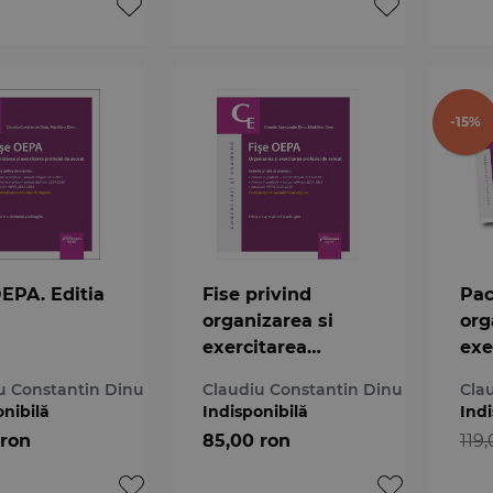
-15%
OEPA. Editia
Fise privind
Pac
organizarea si
org
exercitarea
exe
profesiei de
pro
u Constantin Dinu
Claudiu Constantin Dinu
Cla
avocat. Editia a 3-
avo
onibilă
Indisponibilă
Indi
a
201
 ron
85,00 ron
119