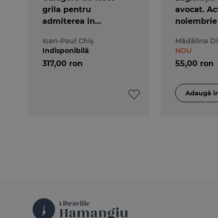
grila pentru
avocat. Ac
admiterea in
noiembrie 
magistratura si
spiralată
Ioan-Paul Chiș
Mădălina D
avocatura. Editia a 6-a
Indisponibilă
NOU
317,00 ron
55,00 ron