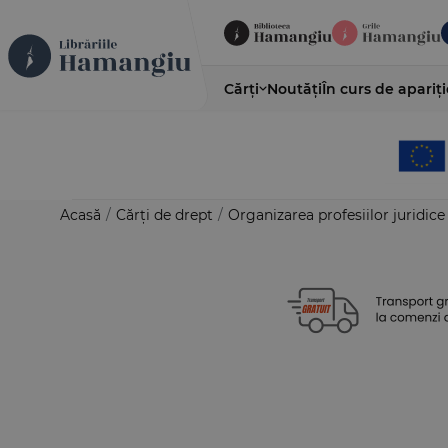
Cărți
Noutăți
În curs de apariți
Acasă
/
Cărți de drept
/
Organizarea profesiilor juridice