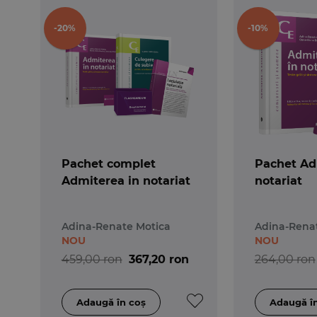
-20%
-10%
Pachet complet
Pachet Ad
Admiterea in notariat
notariat
Adina-Renate Motica
Adina-Rena
NOU
NOU
459,00 ron
367,20 ron
264,00 ron