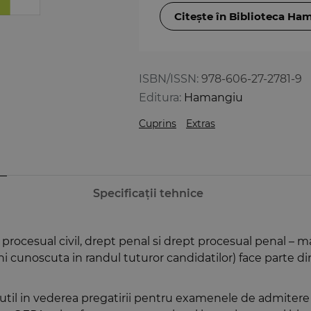
Citește în Biblioteca Ha
ISBN/ISSN:
978-606-27-2781-9
Editura:
Hamangiu
Cuprins
Extras
Specificații tehnice
t procesual civil, drept penal si drept procesual penal – mat
i cunoscuta in randul tuturor candidatilor) face parte d
util in vederea pregatirii pentru examenele de admitere s