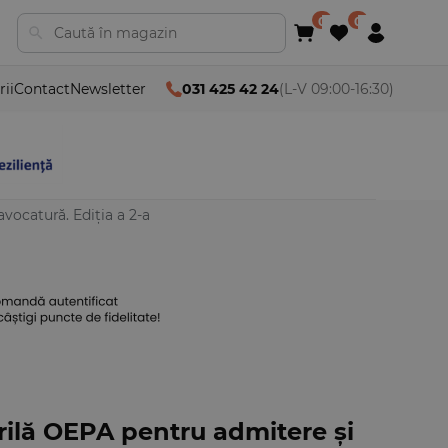
rii
Contact
Newsletter
031 425 42 24
(L-V 09:00-16:30)
avocatură. Ediția a 2-a
rilă OEPA pentru admitere și