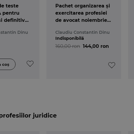
e teste
Pachet organizarea și
ru examenele de admitere sau definitivat in avocatura, e
A pentru
exercitarea profesiei
e testele incluse in aceasta culegere, citind si explicatiile
i definitivat
de avocat noiembrie
redibile ca veti trece cu brio examenul pentru care v-ati 
ră. Ediția a
2025
stantin Dinu
Claudiu Constantin Dinu
Indisponibilă
160,00 ron
144,00 ron
rofesiilor juridice