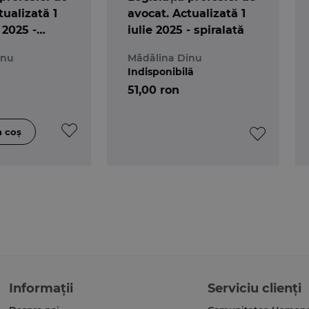
tualizată 1
avocat. Actualizată 1
2025 -
iulie 2025 - spiralată
inu
Mădălina Dinu
Indisponibilă
51,00 ron
Informații
Serviciu clienți