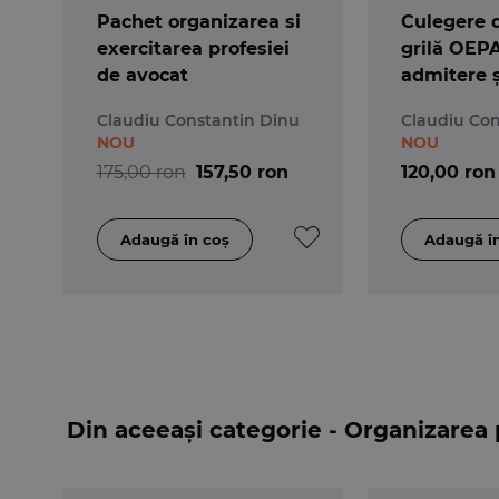
Pachet organizarea si
Culegere d
Daca doriti sa va pregatiti corespunzator pent
exercitarea profesiei
grilă OEP
profesiei de avocat
, dupa care sa rezolvati toat
de avocat
admitere ș
intregului proces, exista premise suficient de c
în avocatu
Claudiu Constantin Dinu
Claudiu Con
3-a
NOU
NOU
175,00 ron
157,50 ron
120,00 ron
Din aceeași categorie - Organizarea p