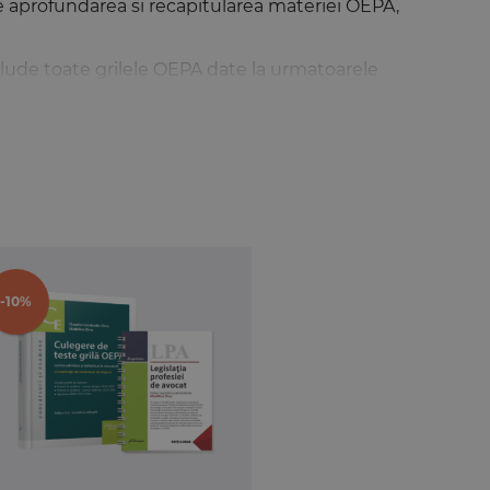
e aprofundarea si recapitularea materiei OEPA,
clude toate grilele OEPA date la urmatoarele
 variantele de raspuns ale fiecarei grile, atat
testeaza singuri, rezolvand grile, pot afla
-10%
egii nr. 51/1995 pentru organizarea si
egea nr. 89/2023, precum si Statutului profesiei
disciplina Organizarea si exercitarea profesiei de