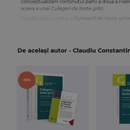
conceptualizam continutul partii a doua a
Fise
aceea a unei
Culegeri de teste grila
.
Cea de-a doua editie a
Culegerii de teste gri
examene:
primire in profesie – avocat stagiar (2013-
primire in profesie – avocat definitiv (2014
De același autor - Claudiu Constanti
absolvire INPPA (2013-2024)
.
Evident, principala valoare a acestei culegeri es
pentru cele corecte, cat si, mai ales, pentru cele
imediat argumentatia potrivit careia un anumit
-10%
Totodata, alte puncte forte ale Culegerii sunt:
• cuprinde informatii actualizate, in acord cu 
exercitarea profesiei de avocat prin Legea nr. 1
de avocat, prin Hotararea nr. 95/2024 a Consiliu
• include grilele, cu raspunsuri detaliate si exp
avocat;
• explicatiile grilelor fac trimitere la dispozitiil