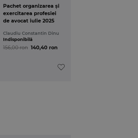
Pachet organizarea și
ste necesar sa parcurgeti cu atentie
Legislatia
exercitarea profesiei
 fiecarei variante de raspuns. In final, la capatul
de avocat iulie 2025
pregatit.
Claudiu Constantin Dinu
Indisponibilă
156,00 ron
140,40 ron