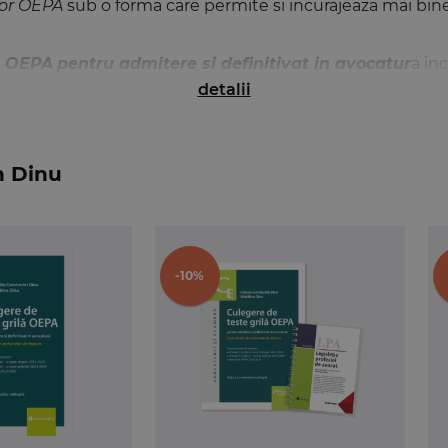
lor OEPA
sub o forma care permite si incurajeaza mai bin
la OEPA
pentru admitere si definitivat in avocatur
a in
detalii
2025)
;
-2025)
;
n Dinu
te oferita de explicatiile concepute de autori pentru toate
 gresite. Cu ajutorul acestor explicatii, candidatii care se 
 raspuns este considerat corect sau gresit.
-10%
tematica de examen, inclusiv recentele modificari aduse L
22/2024, Legea nr. 32/2023, Legea nr. 50/2023, respectiv L
lui Uniunii Nationale a Barourilor din Romania;
licate, date la examenele din anii anteriori (2013-2025) la 
e Legii nr. 51/1995 si ale Statutului profesiei de avocat.