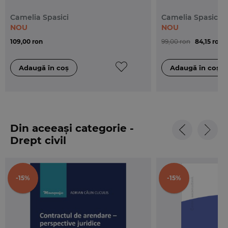
Camelia Spasici
Camelia Spasici
NOU
NOU
109,00 ron
99,00 ron
84,15 ron
Din aceeași categorie -
Drept civil
-15%
-15%