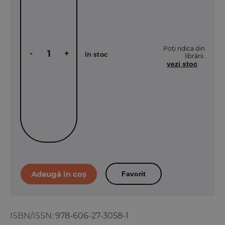
Poți ridica din
-
+
în stoc
librării.
vezi stoc
Favorit
ISBN/ISSN:
978-606-27-3058-1