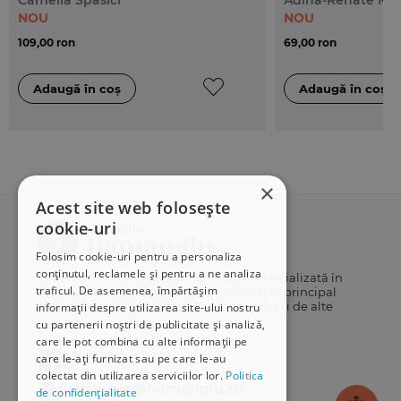
Camelia Spasici
Adina-Renate Mot
NOU
NOU
109,00 ron
69,00 ron
×
Acest site web folosește
cookie-uri
Folosim cookie-uri pentru a personaliza
conținutul, reclamele și pentru a ne analiza
Librăriile Hamangiu este o companie specializată în
traficul. De asemenea, împărtășim
distribuția și vânzarea de carte juridică, în principal
cărți publicate de Editura Hamangiu, dar și de alte
informații despre utilizarea site-ului nostru
edituri.
cu partenerii noștri de publicitate și analiză,
care le pot combina cu alte informații pe
care le-ați furnizat sau pe care le-au
colectat din utilizarea serviciilor lor.
Politica
distributie@hamangiu.ro
de confidențialitate