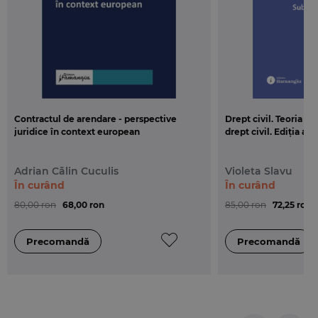
Contractul de arendare - perspective
Drept civil. Teoria g
juridice în context european
drept civil. Ediția a 3
Adrian Călin Cuculis
Violeta Slavu
În curând
În curând
80,00 ron
68,00 ron
85,00 ron
72,25 ron