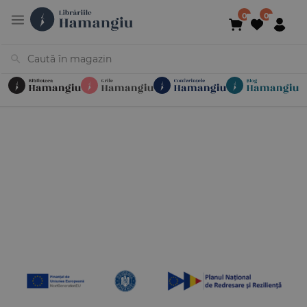
Cărți
Noutăți
În curs de apariție
Reduceri
Evenimente
Librării
Contact
Newsletter
031 425 4