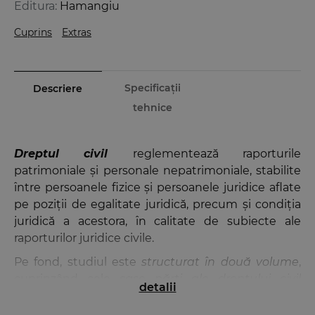
Editura:
Hamangiu
Cuprins
Extras
Specificații
Descriere
tehnice
Dreptul civil
reglementează raporturile
patrimoniale și personale nepatrimoniale, stabilite
între persoanele fizice și persoanele juridice aflate
pe poziții de egalitate juridică, precum și condiția
juridică a acestora, în calitate de subiecte ale
raporturilor juridice civile.
Pe fond, studiul este
structurat în două volume
,
cuprinzând cele
șase părți
ale dreptului civil
detalii
recunoscute tradițional, respectiv:
partea generală,
persoana fizică și persoana juridică, drepturile reale