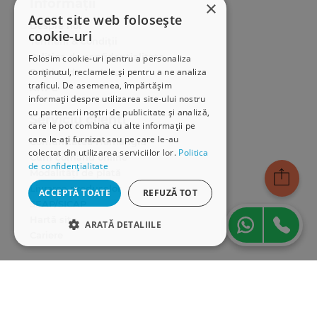
Informații
×
Acest site web folosește
Despre noi
cookie-uri
Termeni & condiții
Politica de confidențialitate
Folosim cookie-uri pentru a personaliza
conținutul, reclamele și pentru a ne analiza
Politica de cookies
traficul. De asemenea, împărtășim
ANPC
informații despre utilizarea site-ului nostru
cu partenerii noștri de publicitate și analiză,
Serviciu clienți
care le pot combina cu alte informații pe
care le-ați furnizat sau pe care le-au
Comunitatea Hamangiu
colectat din utilizarea serviciilor lor.
Politica
Cum comand online
de confidențialitate
Modalități de plată
Livrarea produselor
ACCEPTĂ TOATE
REFUZĂ TOT
SEAP/SICAP
Hartă site
ARATĂ DETALIILE
Cariere
STRICT NECESARE
Abonare newsletter
DE PERFORMANȚĂ
DE TARGETARE