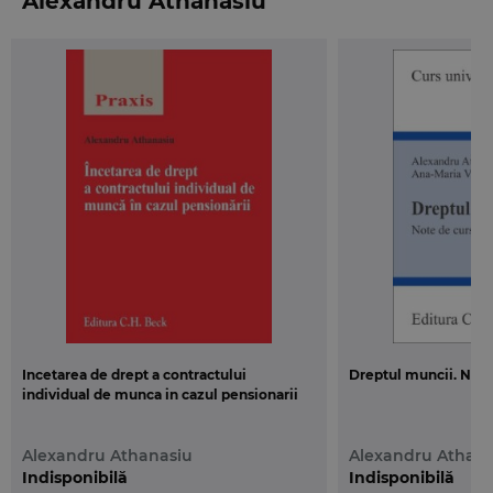
Alexandru Athanasiu
C.H. Beck, vol. I, 2007; vol. II, 2011) si contine comentariile
articolelor modificate prin Legea nr. 40/2011, asa cum apar ele
in textul Codului muncii republicat (M.Of. nr. 345 din 18 mai
2011).
Tabelul de la final contine corespondentele dintre articolele
din Codul muncii publicat in M.Of. nr. 72 din 5 februarie 2003 si
cele ale Codului muncii republicat.
Incetarea de drept a contractului
Dreptul muncii. Note
individual de munca in cazul pensionarii
Alexandru Athanasiu
Alexandru Athana
Indisponibilă
Indisponibilă