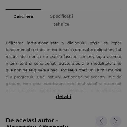
Specificații
Descriere
tehnice
Utilizarea institutionalizata a dialogului social ca reper
fundamental si stabil in conturarea corpusului obligational al
relatiei de munca nu este o favoare, un privilegiu acordat
intermitent si conditionat lucratorului, ci o modalitate sine
qua non de asigurare a pacii sociale, a coeziunii lumii muncii
si a progresului unei natiuni. Actionand pe aceasta linie de
gandire, vom gasi intotdeauna echilibrul stabil si rezonabil
intre interesele capitalului - obtinerea si maximizarea
detalii
profitului - si interesele lucratorilor - stabilitatea in munca si
decenta venitului salarial.
Lucrarea reprezinta actualizarea Codului muncii. Comentariu
De același autor -
pe articole (Al. Athanasiu, M. Volonciu, L. Dima si O. Cazan, Ed.