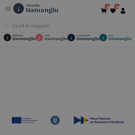
Cărți
Noutăți
În curs de apariție
Reduceri
Evenimente
Librării
Contact
Newsletter
031 425 4