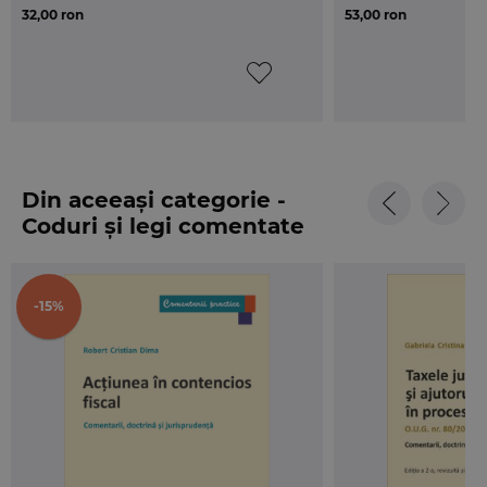
32,00 ron
53,00 ron
Din aceeași categorie -
Coduri și legi comentate
-15%