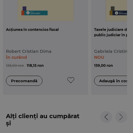
Acțiunea în contencios fiscal
Taxele judiciare de t
public judiciar în proc
Robert Cristian Dima
Gabriela Cristina 
În curând
NOU
139,00 ron
118,15 ron
159,00 ron
Alți clienți au cumpărat
și