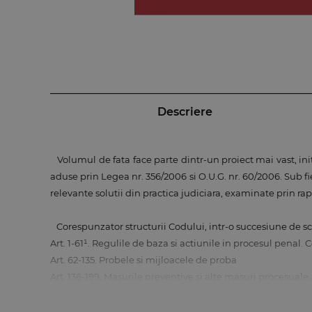
Descriere
Volumul de fata face parte dintr-un proiect mai vast, i
aduse prin Legea nr. 356/2006 si O.U.G. nr. 60/2006. Sub f
relevante solutii din practica judiciara, examinate prin ra
Corespunzator structurii Codului, intr-o succesiune de s
Art. 1-61¹. Regulile de baza si actiunile in procesul penal
Art. 62-135. Probele si mijloacele de proba
Art. 136-199. Masurile preventive si alte masuri procesual
Art. 200-286. Urmarirea penala
Art. 287-385. Judecata in prima instanta. Apelul