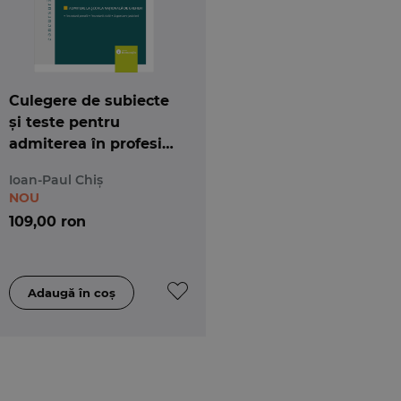
Culegere de subiecte
și teste pentru
admiterea în profesia
de grefier
Ioan-Paul Chiș
NOU
109,00 ron