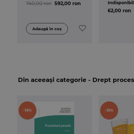
Indisponibi
740,00 ron
592,00 ron
62,00 ron
Din aceeași categorie - Drept proce
-15%
-15%