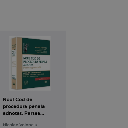
e legale referitoare la recurs si la caile extraordinare de
lucrarea propune solutii pentru o viitoare reglementare, in
Noul Cod de
procedura penala
adnotat. Partea
generala. Editia a 2-a
Nicolae Volonciu