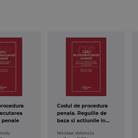
procedura
Codul de procedura
xecutarea
penala. Regulile de
r penale
baza si actiunile in
procesul penal
onciu
Nicolae Volonciu