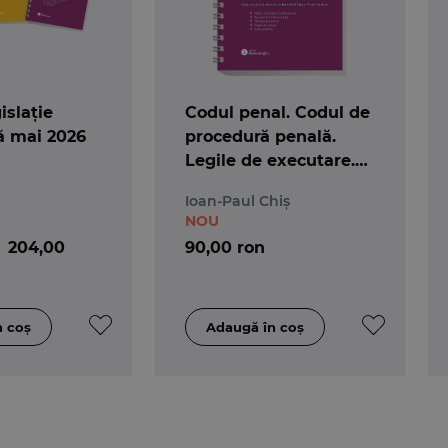
islație
Codul penal. Codul de
ă mai 2026
procedură penală.
Legile de executare.
Actualizat 25 mai 2026
Ioan-Paul Chiș
- Spiralat
NOU
204,00
90,00 ron