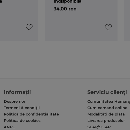
lă
Indisponibilă
34,00 ron
Informații
Serviciu clienți
Despre noi
Comunitatea Haman
Termeni & condiții
Cum comand online
Politica de confidențialitate
Modalități de plată
Politica de cookies
Livrarea produselor
ANPC
SEAP/SICAP