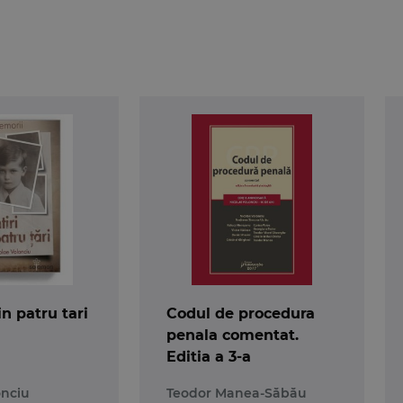
ac releva controversele generate in doctrina de unele dintre prevederil
ecinte asupra practicii instantelor judecatoresti. Nu in ultimul rand, 
cienta.
in patru tari
Codul de procedura
penala comentat.
Editia a 3-a
onciu
Teodor Manea-Săbău