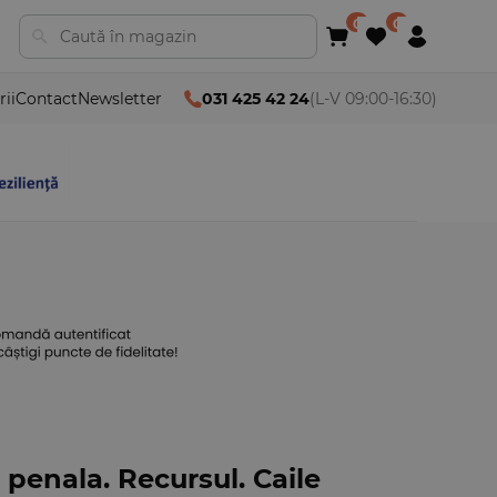
rii
Contact
Newsletter
031 425 42 24
(L-V 09:00-16:30)
penala. Recursul. Caile