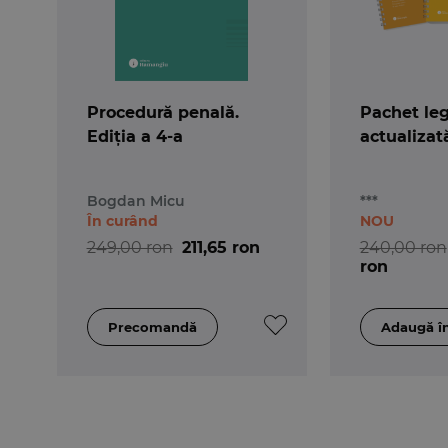
Procedură penală.
Pachet leg
Ediția a 4-a
actualizat
Bogdan Micu
***
În curând
NOU
249,00 ron
211,65 ron
240,00 ron
ron