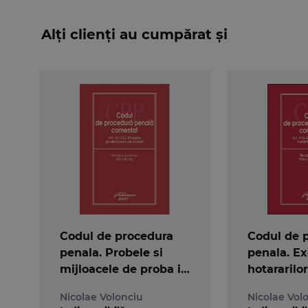
Alți clienți au cumpărat și
Codul de procedura
Codul de 
penala. Probele si
penala. E
mijloacele de proba in
hotararilo
procesul penal
Nicolae Volonciu
Nicolae Vol