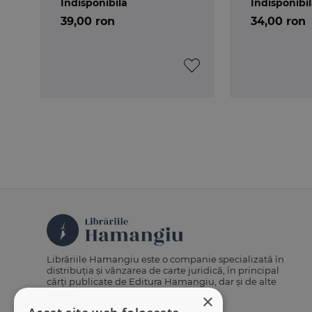
Indisponibilă
Indisponibi
39,00 ron
34,00 ron
Librăriile Hamangiu este o companie specializată în
distribuția și vânzarea de carte juridică, în principal
cărți publicate de Editura Hamangiu, dar și de alte
edituri.
×