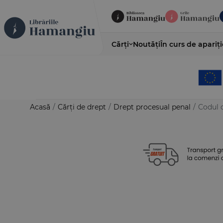
Cărți
Noutăți
În curs de apariți
Acasă
/
Cărți de drept
/
Drept procesual penal
/
Codul d