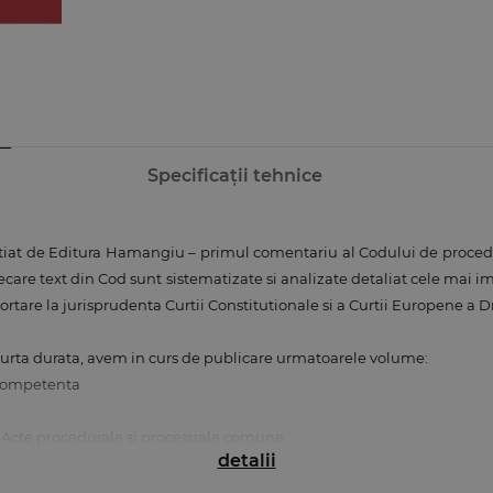
Specificații tehnice
nitiat de Editura Hamangiu – primul comentariu al Codului de proced
iecare text din Cod sunt sistematizate si analizate detaliat cele mai 
portare la jurisprudenta Curtii Constitutionale si a Curtii Europene a 
curta durata, avem in curs de publicare urmatoarele volume:
. Competenta
e. Acte procedurale si procesuale comune
detalii