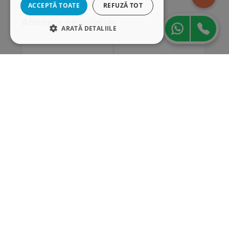
ACCEPTĂ TOATE
REFUZĂ TOT
Abonare newsletter
ARATĂ DETALIILE
STRICT NECESARE
DE PERFORMANȚĂ
DE TARGETARE
DE FUNCŢIONALITATE
Strict necesare
De performanță
De targetare
De funcţionalitate
Cookie-urile strict necesare permit
funcționalitatea principală a site-ului web,
cum ar fi autentificarea utilizatorului și
gestionarea contului. Site-ul web nu poate fi
utilizat corect fără cookie-uri strict necesare.
„Conținutul acestui material nu reprezintă în mod