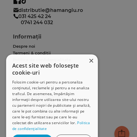
distributie@hamangiu.ro
031 425 42 24
0741 244 032
Informații
Despre noi
Termeni & condiții
×
Politica de confidențialitate
Acest site web folosește
Politica de cookies
cookie-uri
ANPC
Folosim cookie-uri pentru a personaliza
Serviciu clienți
conținutul, reclamele și pentru a ne analiza
traficul. De asemenea, împărtășim
Comunitatea Hamangiu
informații despre utilizarea site-ului nostru
Cum comand online
cu partenerii noștri de publicitate și analiză,
Modalități de plată
care le pot combina cu alte informații pe
Livrarea produselor
care le-ați furnizat sau pe care le-au
colectat din utilizarea serviciilor lor.
Politica
SEAP/SICAP
de confidențialitate
Hartă site
Cariere