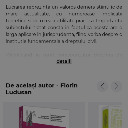
Lucrarea reprezinta un valoros demers stiintific de
mare actualitate, cu numeroase implicatii
teoretice si de o reala utilitate practica. Importanta
subiectului tratat consta in faptul ca acesta are o
larga aplicare in jurisprudenta, fiind vorba despre o
institutie fundamentala a dreptului civil.
Valorificand in mod corespunzator doctrina de
detalii
specialitate si solutiile jurisprudentiale, demersul
stiintific intreprins de autor impresioneaza atat
prin consistenta ideilor exprimate, cat si prin stilul
si forma de prezentare a acestora, lucrarea fiind
De același autor - Florin
corect sistematizata si structurata pentru a acoperi
Ludusan
subiectul tratat.
In concluzie, apreciem faptul ca prin tematica si,
mai cu seama, prin continutul de idei exprimate,
lucrarea reprezinta o contributie importanta la
dezvoltarea stiintifica a domeniului tratat,