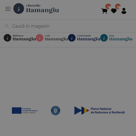
Cărți
Noutăți
În curs de apariție
Reduceri
Evenimente
Librării
Contact
Newsletter
031 425 4