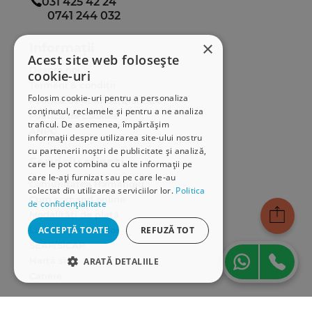
031 425 42 24
0741 244 032
×
Informații
Acest site web folosește
Despre noi
cookie-uri
Termeni & condiții
Folosim cookie-uri pentru a personaliza
Politica de confidențialitate
conținutul, reclamele și pentru a ne analiza
Politica de cookies
traficul. De asemenea, împărtășim
ANPC
informații despre utilizarea site-ului nostru
cu partenerii noștri de publicitate și analiză,
Serviciu clienți
care le pot combina cu alte informații pe
care le-ați furnizat sau pe care le-au
Comunitatea Hamangiu
colectat din utilizarea serviciilor lor.
Politica
Cum comand online
de confidențialitate
Modalități de plată
ACCEPTĂ TOATE
REFUZĂ TOT
Livrarea produselor
SEAP/SICAP
Hartă site
ARATĂ DETALIILE
Cariere
STRICT NECESARE
Abonare newsletter