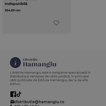
Roma, mai 2017
Indisponibilă
264,00 ron
Librăriile Hamangiu este o companie specializată în
distribuția și vânzarea de carte juridică, în principal
cărți publicate de Editura Hamangiu, dar și de alte
edituri.
distributie@hamangiu.ro