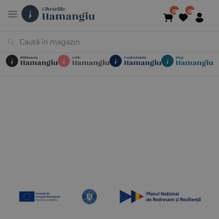
Cărți
Noutăți
În curs de apariție
Reduceri
Evenimente
Librării
Contact
Newsletter
031 425 4