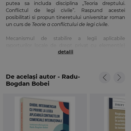
putea sa includa disciplina „Teoria dreptului.
Conflictul de legi civile”. Raspund acestei
posibilitati si propun tineretului universitar roman
un curs de
Teorie a conflictului de legi civile
.
Mecanismul de stabilire a legii aplicabile
raporturilor locale de drept privat cu element(e)
detalii
straine(e) este deslusit, in primul rand, din
perspectiva curentelor doctrinare. Texte de drept
pozitiv roman si strain constituie pretextul
evidentierii, fie si in mod succint, a acestor curente.
De același autor - Radu-
Aplicarea legii straine, retrimiterea, teoria
Bogdan Bobei
recunoasterii drepturilor dobandite sunt cateva
dintre chestiunile-etalon ale disciplinei
mentionate.
Nevoia de cunoastere a tineretului universitar
roman ar putea sa includa curiozitatea de a deslusi
Teoria conflictului de legi civile
. Si eu raspund, prin