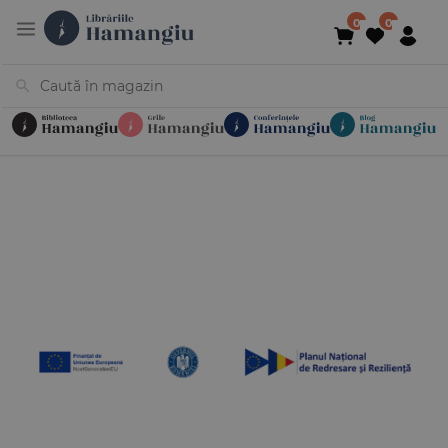
Cărți
Noutăți
În curs de apariție
Reduceri
Evenimente
Librării
Contact
Newsletter
031 425 4