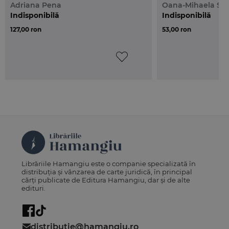
Adriana Pena
Oana-Mihaela Sa
Indisponibilă
Indisponibilă
127,00 ron
53,00 ron
Librăriile Hamangiu este o companie specializată în
distribuția și vânzarea de carte juridică, în principal
cărți publicate de Editura Hamangiu, dar și de alte
edituri.
distributie@hamangiu.ro