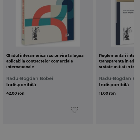
cursul de fata, curiozitatii sale.
Radu Bogdan Bobei, conferentiar
Facultatea de Drept, Universitatea din Bucuresti
Ghidul interamerican cu privire la legea
Reglementari interna
aplicabila contractelor comerciale
transparenta in arbitr
internationale
si state initiat in tem
Radu-Bogdan Bobei
Radu-Bogdan Bo
Indisponibilă
Indisponibilă
42,00 ron
11,00 ron