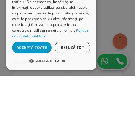
traficul. De asemenea, împărtășim
informații despre utilizarea site-ului nostru
Comunitatea Hamangiu
cu partenerii noștri de publicitate și analiză,
Cum comand online
care le pot combina cu alte informații pe
Modalități de plată
care le-ați furnizat sau pe care le-au
Livrarea produselor
colectat din utilizarea serviciilor lor.
Politica
SEAP/SICAP
de confidențialitate
Hartă site
ACCEPTĂ TOATE
REFUZĂ TOT
Cariere
ARATĂ DETALIILE
Abonare newsletter
STRICT NECESARE
DE PERFORMANȚĂ
DE TARGETARE
DE FUNCŢIONALITATE
Strict necesare
De performanță