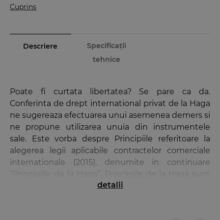
Cuprins
Specificații
Descriere
tehnice
Poate fi curtata libertatea? Se pare ca da.
Conferinta de drept international privat de la Haga
ne sugereaza efectuarea unui asemenea demers si
ne propune utilizarea unuia din instrumentele
sale. Este vorba despre Principiile referitoare la
alegerea legii aplicabile contractelor comerciale
internationale (2015), denumite in continuare
“Principiile de la Haga”. Principiile de la Haga sunt
detalii
un vehicul al afirmarii libertatii partilor de a stabili
legea aplicabila contractelor evidentiate.
Acest instrument international constituie si un