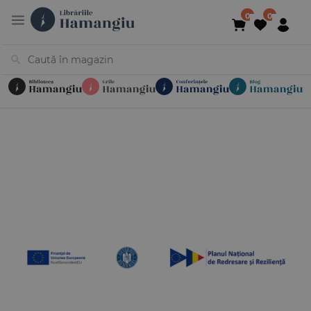
Cărți
Noutăți
În curs de apariție
Reduceri
Evenimente
Librării
Contact
Newsletter
031 425 4