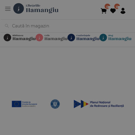
Cărți
Noutăți
În curs de apariție
Reduceri
Evenimente
Librării
Contact
Newsletter
031 425 4