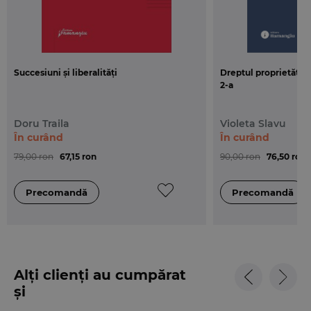
Alexandru Bleoanca
este doctor in drept, lector
universitar la Universitatea „Dunarea de Jos” din
Galati si judecator la Curtea de Apel Galati.
Succesiuni și liberalități
Dreptul proprietății i
2-a
Doru Traila
Violeta Slavu
În curând
În curând
79,00 ron
67,15 ron
90,00 ron
76,50 ron
Alți clienți au cumpărat
și