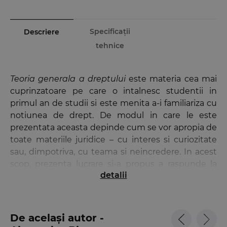
Specificații
Descriere
tehnice
Teoria generala a dreptului
este materia cea mai
cuprinzatoare pe care o intalnesc studentii in
primul an de studii si este menita a-i familiariza cu
notiunea de drept. De modul in care le este
prezentata aceasta depinde cum se vor apropia de
toate materiile juridice – cu interes si curiozitate
sau, dimpotriva, cu teama si neincredere. In acest
scop, prezenta lucrare si-a propus a raspunde la
detalii
intrebarea „Ce este dreptul?”.
Lucrarea prezinta institutiile juridice grupate in trei
categorii, fiecare corespunzatoare unuia dintre
De același autor -
sensurile notiunii de drept – dreptul obiectiv