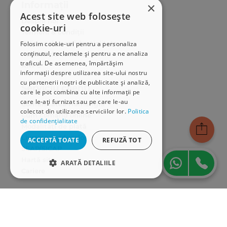
Informații
×
Acest site web folosește
Despre noi
cookie-uri
Termeni & condiții
Politica de confidențialitate
Folosim cookie-uri pentru a personaliza
conținutul, reclamele și pentru a ne analiza
Politica de cookies
traficul. De asemenea, împărtășim
ANPC
informații despre utilizarea site-ului nostru
cu partenerii noștri de publicitate și analiză,
Serviciu clienți
care le pot combina cu alte informații pe
care le-ați furnizat sau pe care le-au
Comunitatea Hamangiu
colectat din utilizarea serviciilor lor.
Politica
Cum comand online
de confidențialitate
Modalități de plată
Livrarea produselor
ACCEPTĂ TOATE
REFUZĂ TOT
SEAP/SICAP
Hartă site
ARATĂ DETALIILE
Cariere
STRICT NECESARE
Abonare newsletter
DE PERFORMANȚĂ
DE TARGETARE