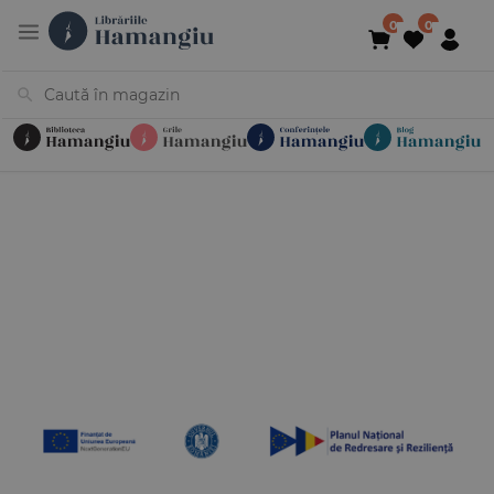
Cărți
Noutăți
În curs de apariție
Reduceri
Evenimente
Librării
Contact
Newsletter
031 425 4