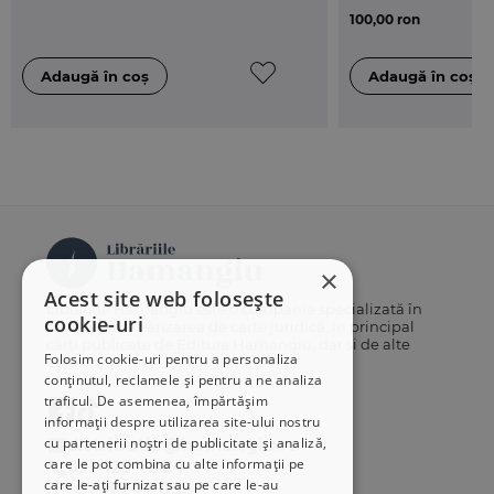
100,00 ron
×
Acest site web folosește
Librăriile Hamangiu este o companie specializată în
cookie-uri
distribuția și vânzarea de carte juridică, în principal
cărți publicate de Editura Hamangiu, dar și de alte
Folosim cookie-uri pentru a personaliza
edituri.
conținutul, reclamele și pentru a ne analiza
traficul. De asemenea, împărtășim
informații despre utilizarea site-ului nostru
cu partenerii noștri de publicitate și analiză,
distributie@hamangiu.ro
care le pot combina cu alte informații pe
031 425 42 24
care le-ați furnizat sau pe care le-au
0741 244 032