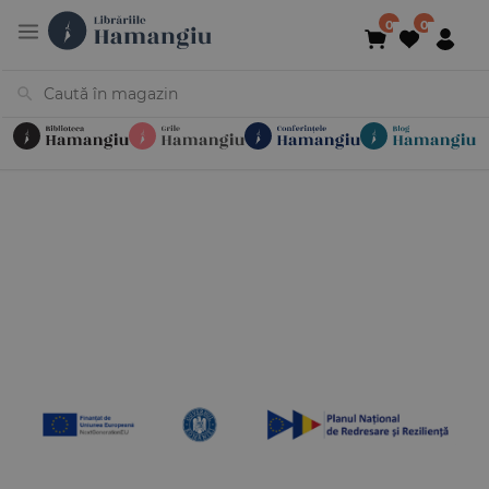
Cărți
Noutăți
În curs de apariție
Reduceri
Evenimente
Librării
Contact
Newsletter
031 425 4