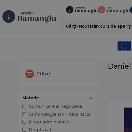
Cărți
Noutăți
În curs de apariți
Daniel
Filtre
Materie
Comunicare și negociere
Criminologie și criminalistică
Drept administrativ
Drept civil