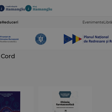
e
Reduceri
Evenimente
Libră
 Cord