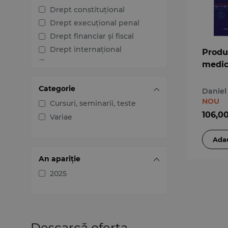
Drept constituțional
Drept execuțional penal
Drept financiar și fiscal
Drept internațional
Produ
Drept penal
medic
Drept procesual civil
Categorie
Drept procesual penal
Daniel
NOU
Dreptul afacerilor
Cursuri, seminarii, teste
106,0
Dreptul familiei
Variae
Dreptul mediului
Dreptul muncii și securității
sociale
An apariție
Dreptul noilor tehnologii
2025
Dreptul proprietății
intelectuale
Dreptul Uniunii Europene
Jurisprudența instanțelor
Descarcă oferta
judecătorești