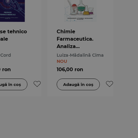
se tehnico
Chimie
ale
Farmaceutica.
Analiza
substanțelor
 Cord
Luiza-Mădalină Cima
medicamentoase
NOU
0 ron
106,00 ron