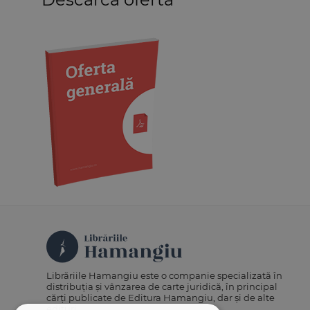
Medicină
Organizarea profesiilor
juridice
Protecția drepturilor omului
Psihologie
Teoria generală a dreptului
Variae
Librăriile Hamangiu este o companie specializată în
distribuția și vânzarea de carte juridică, în principal
cărți publicate de Editura Hamangiu, dar și de alte
edituri.