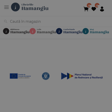
Cărți
Noutăți
În curs de apariție
Reduceri
Evenimente
Librării
Contact
Newsletter
031 425 4