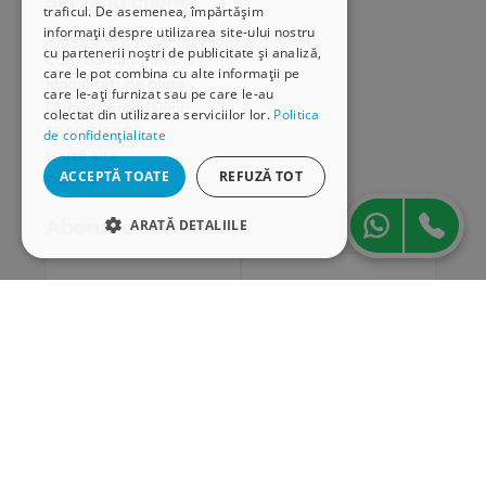
Serviciu clienți
traficul. De asemenea, împărtășim
informații despre utilizarea site-ului nostru
Comunitatea Hamangiu
cu partenerii noștri de publicitate și analiză,
Cum comand online
care le pot combina cu alte informații pe
Modalități de plată
care le-ați furnizat sau pe care le-au
Livrarea produselor
colectat din utilizarea serviciilor lor.
Politica
SEAP/SICAP
de confidențialitate
Hartă site
ACCEPTĂ TOATE
REFUZĂ TOT
Cariere
ARATĂ DETALIILE
Abonare newsletter
STRICT NECESARE
DE PERFORMANȚĂ
DE TARGETARE
DE FUNCŢIONALITATE
Strict necesare
De performanță