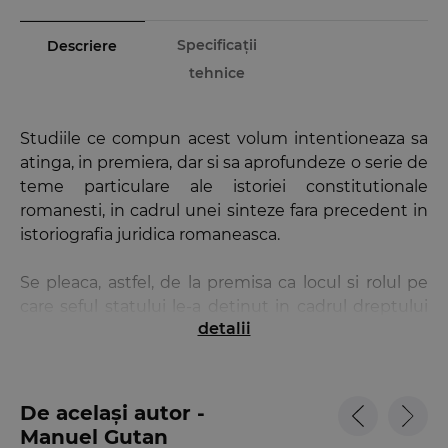
Specificații
Descriere
tehnice
Studiile ce compun acest volum intentioneaza sa
atinga, in premiera, dar si sa aprofundeze o serie de
teme particulare ale istoriei constitutionale
romanesti, in cadrul unei sinteze fara precedent in
istoriografia juridica romaneasca.
Se pleaca, astfel, de la premisa ca locul si rolul pe
care seful statului le-a detinut in cadrul dreptului
detalii
constitutional romanesc (nescris sau scris) in
ultimele trei secole, precum si impactul efectiv al
puterilor (formale si informale) detinute de acesta
asupra vietii constitutional-politice romanesti pot
De același autor -
contribui la clarificarea, atat a continutul
Manuel Gutan