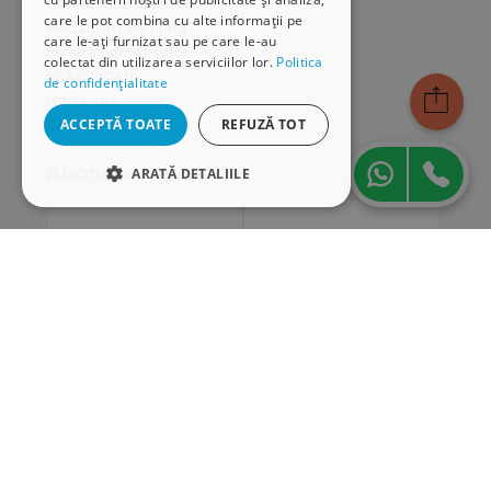
Cum comand online
care le pot combina cu alte informații pe
Modalități de plată
care le-ați furnizat sau pe care le-au
Livrarea produselor
colectat din utilizarea serviciilor lor.
Politica
SEAP/SICAP
de confidențialitate
Hartă site
Cariere
ACCEPTĂ TOATE
REFUZĂ TOT
Abonare newsletter
ARATĂ DETALIILE
STRICT NECESARE
DE PERFORMANȚĂ
DE TARGETARE
DE FUNCŢIONALITATE
Strict necesare
De performanță
De targetare
De funcţionalitate