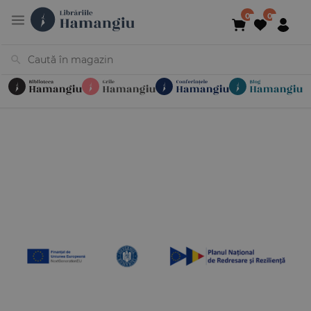
Cărți
Noutăți
În curs de apariție
Reduceri
Evenimente
Librării
Contact
Newsletter
031 425 4