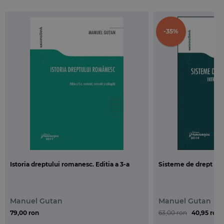
institutional-normativ al Constitutiei din 1991, cat si
a o serie din evolutiile ulterioare din viata
constitutional politica romaneasca.
-35%
Fara a fi singurul factor explicativ, putem spune ca
istoria a contat si inca conteaza. Faptul ca sefii de
stat (domni, regi, presedinti) au ocupat un loc si un
rol central in istoria constitutionala romaneasca
manifestandu-se, cu mici exceptii, ca niste
autocrati si-a pus amprenta asupra evolutiei
constitutiei si constitutionalismului in Romania
postcomunista.
Istoria dreptului romanesc. Editia a 3-a
Sisteme de drept co
Pornind de la ideea ca sefii de stat ai Romaniei au
trezit un interes deosebit nu doar din punct de
vedere politic, ci si in alte domenii precum istoria,
Manuel Gutan
Manuel Gutan
filosofia si sociologia, Manuel Gutan, Oana Rizescu,
79,00 ron
63,00 ron
40,95 ron
Bogdan Iancu, Cosmin Sebastian Cercel si Bogdan