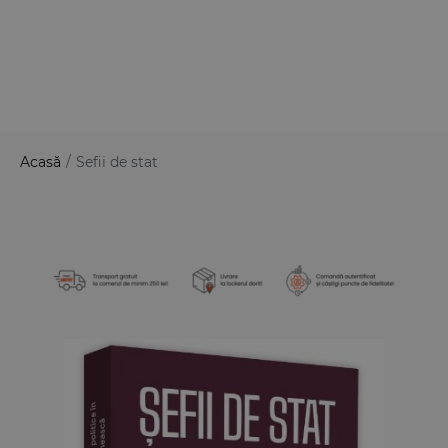
Acasă
/
Sefii de stat