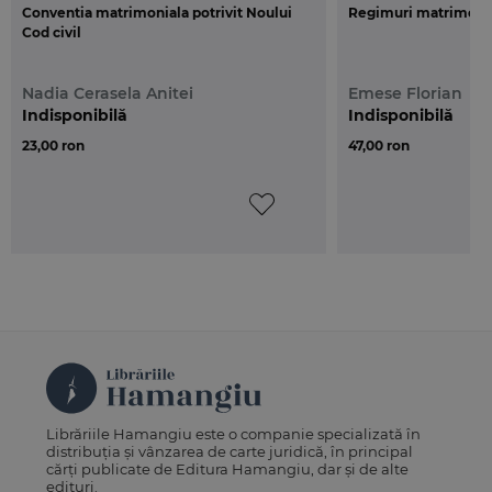
Conventia matrimoniala potrivit Noului
Regimuri matrimonial
Cod civil
Nadia Cerasela Anitei
Emese Florian
Indisponibilă
Indisponibilă
23,00 ron
47,00 ron
Librăriile Hamangiu este o companie specializată în
distribuția și vânzarea de carte juridică, în principal
cărți publicate de Editura Hamangiu, dar și de alte
edituri.