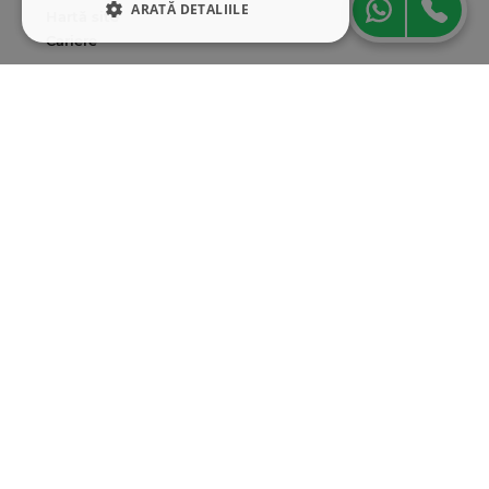
ARATĂ DETALIILE
Hartă site
Cariere
STRICT NECESARE
Abonare newsletter
DE PERFORMANȚĂ
DE TARGETARE
DE FUNCŢIONALITATE
Strict necesare
De performanță
De targetare
De funcţionalitate
Cookie-urile strict necesare permit
funcționalitatea principală a site-ului web,
cum ar fi autentificarea utilizatorului și
gestionarea contului. Site-ul web nu poate fi
utilizat corect fără cookie-uri strict necesare.
Furnizor
/
Nume
Expirare
Descriere
Domeniu