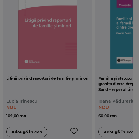
Litigii privind raporturi de familie și minori
Familia și statutul jur
granița dintre drept ș
Sand – reper al timpu
Lucia Irinescu
Ioana Pădurariu
NOU
NOU
109,00 ron
60,00 ron