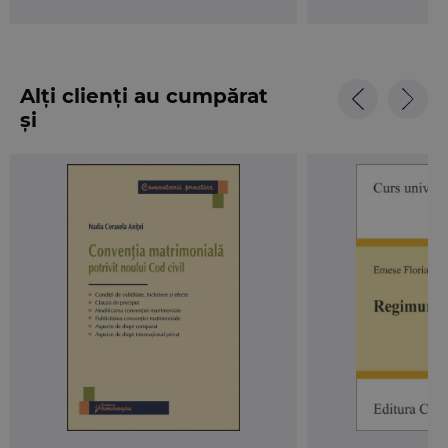
Alți clienți au cumpărat
și