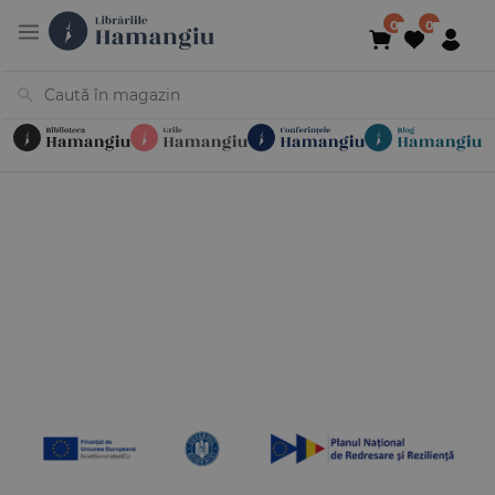
Cărți
Noutăți
În curs de apariție
Reduceri
Evenimente
Librării
Contact
Newsletter
031 425 4