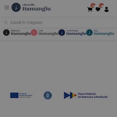
Cărți
Noutăți
În curs de apariție
Reduceri
Evenimente
Librării
Contact
Newsletter
031 425 4