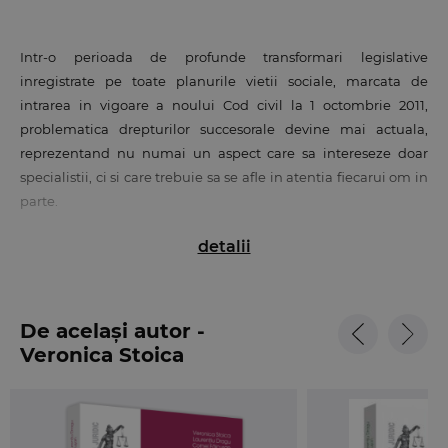
Intr-o perioada de profunde transformari legislative
inregistrate pe toate planurile vietii sociale, marcata de
intrarea in vigoare a noului Cod civil la 1 octombrie 2011,
problematica drepturilor succesorale devine mai actuala,
reprezentand nu numai un aspect care sa intereseze doar
specialistii, ci si care trebuie sa se afle in atentia fiecarui om in
parte.
detalii
Lucrarea
Mostenirea legala
se constituie intr-o analiza ampla
a dispozitiilor noului Cod civil cu privire la transmiterea
patrimoniului celui ce lasa mostenirea la persoanele, in
ordinea si cotele prevazute de lege, integrand o serie de
De același autor -
cercetari a diversilor autori in domeniu si a noastra,
Veronica Stoica
materializata in articole publicate in reviste de specialitate, in
comunicari stiintifice interne si internationale, lucrari, cursuri
si tratate.