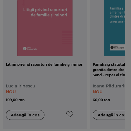
Litigii privind raporturi de familie și minori
Familia și statutul jur
granița dintre drept ș
Sand – reper al timpu
Lucia Irinescu
Ioana Pădurariu
NOU
NOU
109,00 ron
60,00 ron