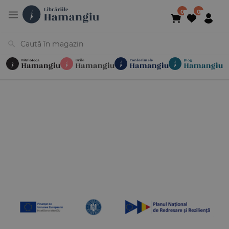
Cărți
Noutăți
În curs de apariție
Reduceri
Evenimente
Librării
Contact
Newsletter
031 425 4