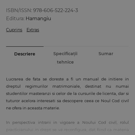
ISBN/ISSN:
978-606-522-224-3
Editura:
Hamangiu
Cuprins
Extras
Specificații
Sumar
Descriere
tehnice
Lucrarea de fata se doreste a fi un manual de initiere in
dreptul regimurilor matrimoniale, destinat nu numai
studentilor masteranzi si celor de la cursurile de licenta, dar si
tuturor acelora interesati sa descopere ceea ce Noul Cod civil
ne ofera in aceasta materie.
In perspectiva intrarii in vigoare a Noului Cod civil, rolul
practicianului in drept se va reconfigura, dat fiind ca materia