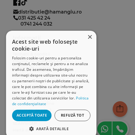
distributie@hamangiu.ro
031 425 42 24
0741 244 032
×
Informații
Acest site web folosește
cookie-uri
Despre noi
Termeni & condiții
Folosim cookie-uri pentru a personaliza
Politica de confidențialitate
conținutul, reclamele și pentru a ne analiza
Politica de cookies
traficul. De asemenea, împărtășim
ANPC
informații despre utilizarea site-ului nostru
cu partenerii noștri de publicitate și analiză,
care le pot combina cu alte informații pe
Serviciu clienți
care le-ați furnizat sau pe care le-au
Comunitatea Hamangiu
colectat din utilizarea serviciilor lor.
Politica
Cum comand online
de confidențialitate
Modalități de plată
ACCEPTĂ TOATE
REFUZĂ TOT
Livrarea produselor
SEAP/SICAP
ARATĂ DETALIILE
Hartă site