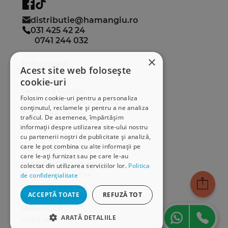
distributie@hamangiu.ro
031 425 42 24
0741 244 032
×
Informații
Acest site web folosește
cookie-uri
Despre noi
Termeni & condiții
Folosim cookie-uri pentru a personaliza
Politica de confidențialitate
conținutul, reclamele și pentru a ne analiza
Politica de cookies
traficul. De asemenea, împărtășim
ANPC
informații despre utilizarea site-ului nostru
cu partenerii noștri de publicitate și analiză,
care le pot combina cu alte informații pe
Serviciu clienți
care le-ați furnizat sau pe care le-au
Comunitatea Hamangiu
colectat din utilizarea serviciilor lor.
Politica
Cum comand online
de confidențialitate
Modalități de plată
ACCEPTĂ TOATE
REFUZĂ TOT
Livrarea produselor
SEAP/SICAP
ARATĂ DETALIILE
Hartă site