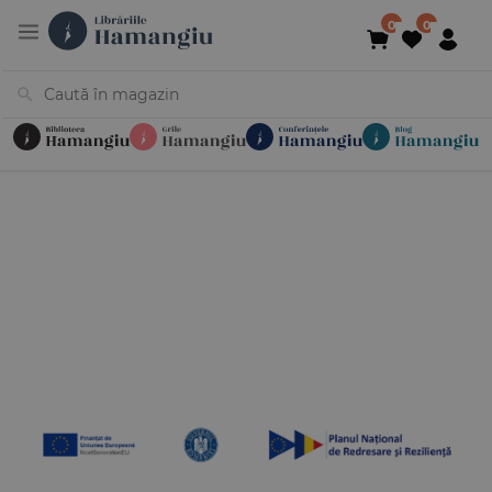
Cărți
Noutăți
În curs de apariție
Reduceri
Evenimente
Librării
Contact
Newsletter
031 425 4