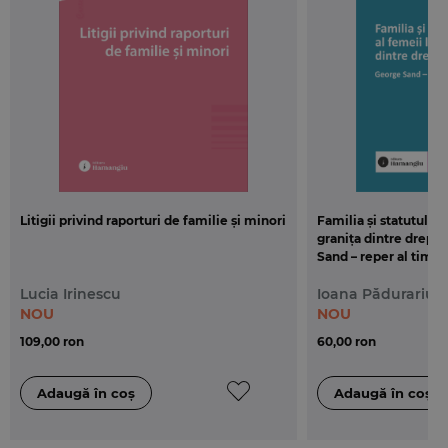
Litigii privind raporturi de familie și minori
Familia și statutul jur
granița dintre drept ș
Sand – reper al timpu
Lucia Irinescu
Ioana Pădurariu
NOU
NOU
109,00 ron
60,00 ron