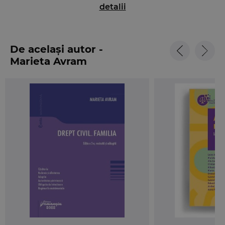
Sunt prezentate institutiile clasice ale dreptului
detalii
civil al familiei – casatoria, rudenia, filiatia, adoptia,
obligatia de intretinere –, dar si institutii noi,
precum logodna si autoritatea parinteasca. In
De același autor -
acest sens, este de subliniat analiza extensiva a
Marieta Avram
regimurilor matrimoniale, element de noutate pe
planul raporturilor patrimoniale dintre soti si de o
importanta practica deosebita. De asemenea, la
fiecare institutie sunt relevate judicios si normele
procedurale incidente, astfel cum au fost
reglementate in noul Cod de procedura civila, in
vigoare din februarie 2013.
Elaborarea acestei a 2-a editii a fost determinata, in
primul rand, de epuizarea editiei anterioare,
precum si de modificarea semnificativa a legislatiei
speciale in domeniu, mai ales Legea nr. 272/2004
privind protectia si promovarea drepturilor
copilului si Legea nr. 273/2004 privind procedura