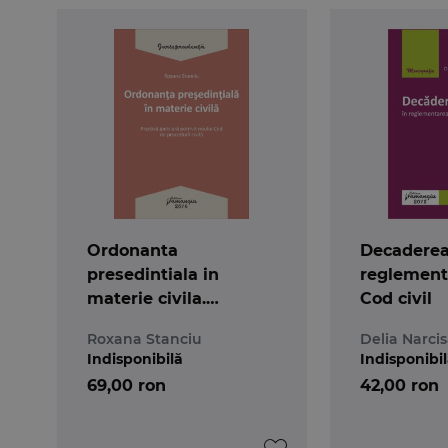
Despre autor:
Alex Bogdan Arghir este in prezent judecator in 
Ordonanta
Decaderea
presedintiala in
reglement
materie civila.
Cod civil
Practica judiciara
Roxana Stanciu
Delia Narci
Indisponibilă
Indisponibi
69,00 ron
42,00 ron