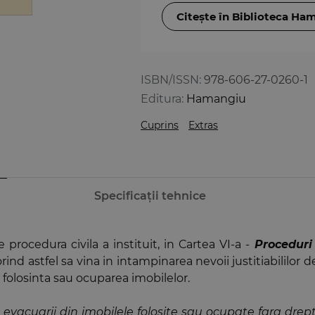
Citește în Biblioteca Ha
ISBN/ISSN:
978-606-27-0260-1
Editura:
Hamangiu
Cuprins
Extras
Specificații tehnice
 procedura civila a instituit, in Cartea VI-a -
Proceduri
orind astfel sa vina in intampinarea nevoii justitiabililor de 
d folosinta sau ocuparea imobilelor.
evacuarii din imobilele folosite sau ocupate fara drep