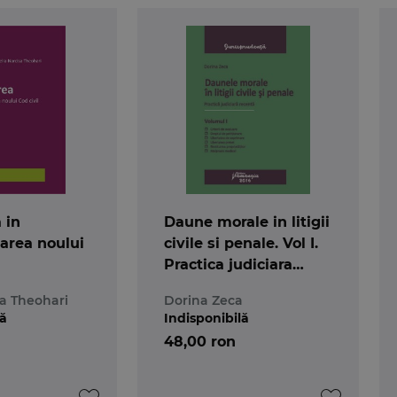
cadrul Sectiei civile a Judecatoriei Sectorului 2 Bucurest
 in
Daune morale in litigii
area noului
civile si penale. Vol I.
Practica judiciara
recenta
sa Theohari
Dorina Zeca
lă
Indisponibilă
48,00 ron