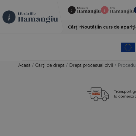
Cărți
Noutăți
În curs de apariți
Acasă
/
Cărți de drept
/
Drept procesual civil
/
Procedur