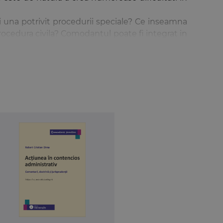
i una potrivit procedurii speciale? Ce inseamna
procedura civila? Comodantul poate fi integrat in
rebuie sa le cuprinda cererea de evacuare? Este
constand din contravaloarea lipsei de folosinta a
ului reclamantului?
oare a noului Cod de procedura civila, intrebari
ra drept, demers realizat din perspectiva unui
cat si celor implicati, intr-un fel sau altul, intr-o
ni, care prezinta, in ordine:
unt explicati de dispozitiile legale (Sectiunea a