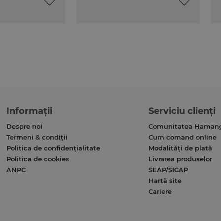
Informații
Serviciu clienți
Despre noi
Comunitatea Haman
Termeni & condiții
Cum comand online
Politica de confidențialitate
Modalități de plată
Politica de cookies
Livrarea produselor
ANPC
SEAP/SICAP
Hartă site
Cariere