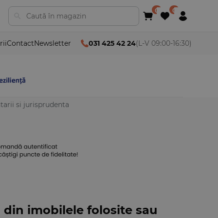
rii
Contact
Newsletter
031 425 42 24
(L-V 09:00-16:30)
arii si jurisprudenta
 din imobilele folosite sau