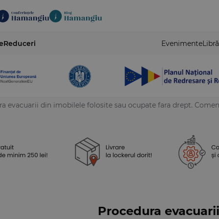
e
Reduceri
Evenimente
Libră
a evacuarii din imobilele folosite sau ocupate fara drept. Coment
Procedura evacuarii