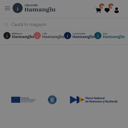
Cărți
Noutăți
În curs de apariție
Reduceri
Evenimente
Librării
Contact
Newsletter
031 425 4