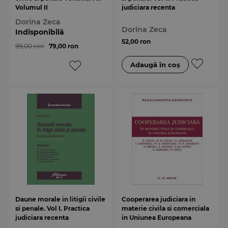
Volumul II
judiciara recenta
Dorina Zeca
Dorina Zeca
Indisponibilă
52,00 ron
99,00 ron
79,00 ron
Daune morale in litigii civile
Cooperarea judiciara in
si penale. Vol I. Practica
materie civila si comerciala
judiciara recenta
in Uniunea Europeana