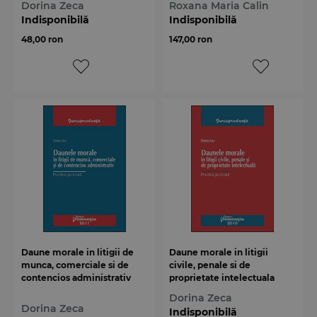
Dorina Zeca
Roxana Maria Calin
Indisponibilă
Indisponibilă
48,00 ron
147,00 ron
Daune morale in litigii de
Daune morale in litigii
munca, comerciale si de
civile, penale si de
contencios administrativ
proprietate intelectuala
Dorina Zeca
Dorina Zeca
Indisponibilă