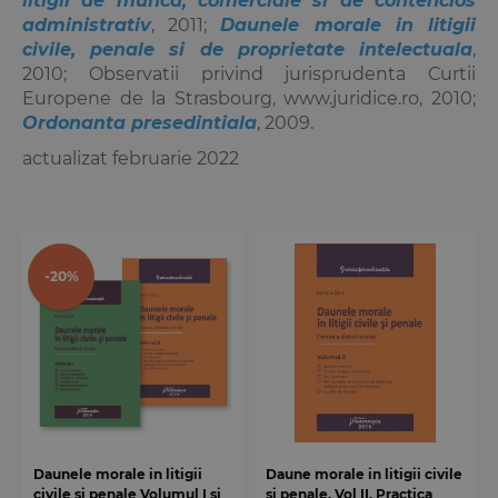
litigii de munca, comerciale si de contencios
administrativ
, 2011;
Daunele morale in litigii
civile, penale si de proprietate intelectuala
,
2010; Observatii privind jurisprudenta Curtii
Europene de la Strasbourg, www.juridice.ro, 2010;
Ordonanta presedintiala
, 2009.
actualizat februarie 2022
-20%
Daunele morale in litigii
Daune morale in litigii civile
civile si penale Volumul I si
si penale. Vol II. Practica