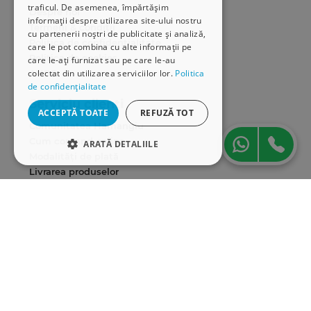
traficul. De asemenea, împărtășim
Despre noi
informații despre utilizarea site-ului nostru
Termeni & condiții
cu partenerii noștri de publicitate și analiză,
Politica de confidențialitate
care le pot combina cu alte informații pe
Politica de cookies
care le-ați furnizat sau pe care le-au
colectat din utilizarea serviciilor lor.
Politica
ANPC
de confidențialitate
Serviciu clienți
ACCEPTĂ TOATE
REFUZĂ TOT
Comunitatea Hamangiu
Cum comand online
ARATĂ DETALIILE
Modalități de plată
STRICT NECESARE
Livrarea produselor
SEAP/SICAP
DE PERFORMANȚĂ
Hartă site
Cariere
DE TARGETARE
Abonare newsletter
DE FUNCŢIONALITATE
Strict necesare
De performanță