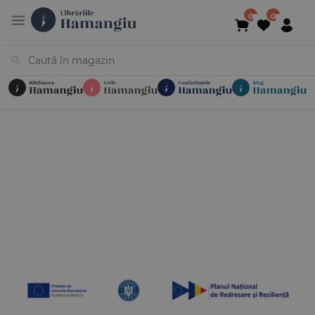
Cărți
Noutăți
În curs de apariție
Reduceri
Evenimente
Librării
Contact
Newsletter
031 425 4