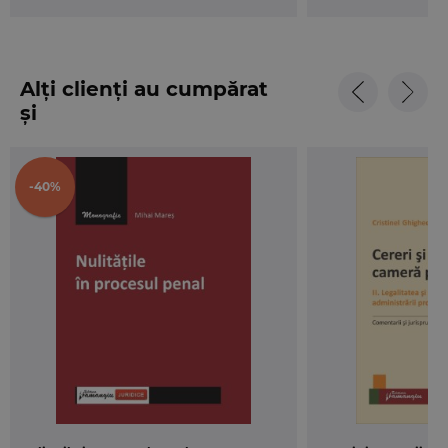
vizand obtinerea probelor, cu trimiteri inclusiv la
principiile derivand din jurisprudenta Curtii
Europene a Drepturilor Omului.
Alți clienți au cumpărat
și
-40%