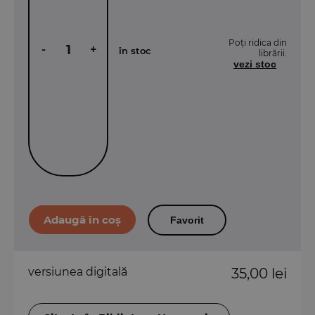
Poți ridica din
-
+
în stoc
librării.
vezi stoc
Favorit
versiunea digitală
35,00 lei