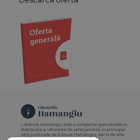
Medicină
Organizarea profesiilor
juridice
Protecția drepturilor omului
Psihologie
Teoria generală a dreptului
Variae
Librăriile Hamangiu este o companie specializată în
distribuția și vânzarea de carte juridică, în principal
cărți publicate de Editura Hamangiu, dar și de alte
edituri.