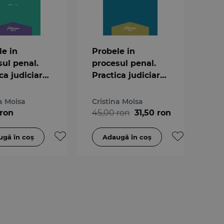
le in
Probele in
sul penal.
procesul penal.
ca judiciara
Practica judiciara
tata. Editia
adnotata
na Moisa
Cristina Moisa
 ron
45,00 ron
31,50 ron