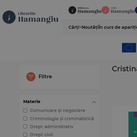
Cărți
Noutăți
În curs de apariți
Cristi
Filtre
Materie
Comunicare și negociere
Criminologie și criminalistică
Drept administrativ
Drept civil