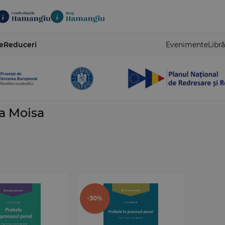
e
Reduceri
Evenimente
Libră
na Moisa
-30%