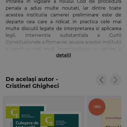
Intrarea in vigoare a noului Cod de procedura
penala a adus multe noutati, iar dintre toate
acestea institutia camerei preliminare este de
departe cea care a ridicat in practica cele mai
multe discutii legate de interpretarea si aplicarea
legii. Interventia substantiala a Curtii
Constitutionale a Romaniei asupra acestei institutii
a sporit si mai mult incertitudinea cu privire la
detalii
modul de interpretare a dispozitiilor legale ce
reglementeaza camera preliminara.
In aceasta situatie, o sinteza a solutiilor din
De același autor -
jurisprudenta, cat si a celor indicate in literatura de
Cristinel Ghigheci
specialitate publicata pana in prezent poate sa
constituie un instrument util, atat pentru
practicieni, cat si pentru teoreticieni, in lamurirea
unor probleme de interpretare a textelor legale,
-15%
cel putin prin identificarea opiniei majoritare
adoptate in practica si in doctrina.