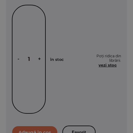
Poți ridica din
-
+
în stoc
librării.
vezi stoc
Favorit