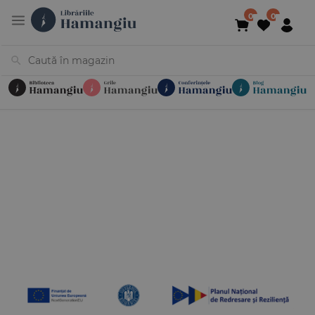
Cărți
Noutăți
În curs de apariție
Reduceri
Evenimente
Librării
Contact
Newsletter
031 425 4