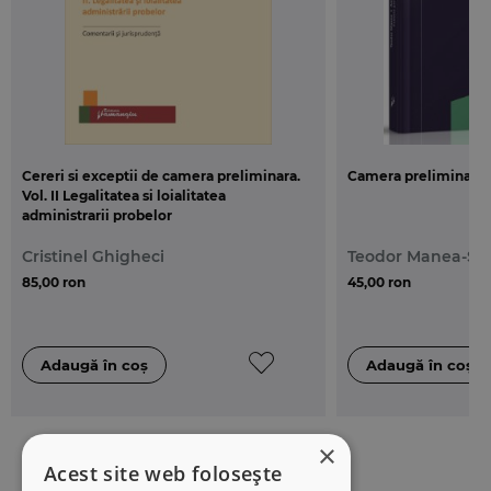
Cereri si exceptii de camera preliminara.
Camera preliminara. 
Vol. II Legalitatea si loialitatea
administrarii probelor
Cristinel Ghigheci
Teodor Manea-Să
85,00 ron
45,00 ron
×
Acest site web folosește