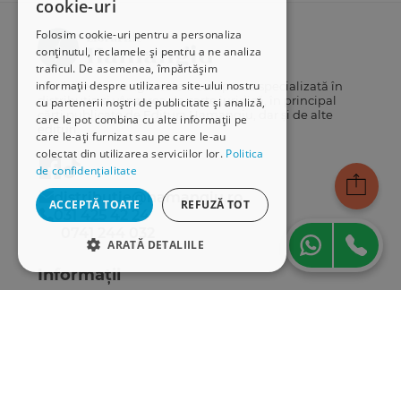
cookie-uri
Folosim cookie-uri pentru a personaliza
conținutul, reclamele și pentru a ne analiza
traficul. De asemenea, împărtășim
informații despre utilizarea site-ului nostru
Librăriile Hamangiu este o companie specializată în
distribuția și vânzarea de carte juridică, în principal
cu partenerii noștri de publicitate și analiză,
cărți publicate de Editura Hamangiu, dar și de alte
care le pot combina cu alte informații pe
edituri.
care le-ați furnizat sau pe care le-au
colectat din utilizarea serviciilor lor.
Politica
de confidențialitate
distributie@hamangiu.ro
ACCEPTĂ TOATE
REFUZĂ TOT
031 425 42 24
0741 244 032
ARATĂ DETALIILE
Informații
STRICT NECESARE
Despre noi
DE PERFORMANȚĂ
Termeni & condiții
Politica de confidențialitate
DE TARGETARE
Politica de cookies
DE FUNCŢIONALITATE
ANPC