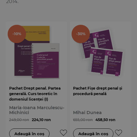
2014.
-10%
-30%
Pachet Drept penal. Partea
Pachet Fișe drept penal și
generală. Curs teoretic în
procedură penală
domeniul licenței (I)
Maria-Ioana Marculescu-
Michinici
Mihai Dunea
249,00 ron
224,10 ron
655,00 ron
458,50 ron