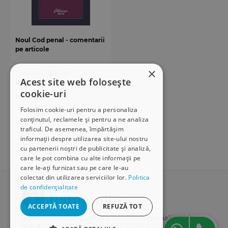
Noul Cod penal - comentarii
pe articole
×
Tudorel Toader
Acest site web folosește
Indisponibilă
cookie-uri
111,00 ron
Folosim cookie-uri pentru a personaliza
conținutul, reclamele și pentru a ne analiza
traficul. De asemenea, împărtășim
informații despre utilizarea site-ului nostru
cu partenerii noștri de publicitate și analiză,
care le pot combina cu alte informații pe
care le-ați furnizat sau pe care le-au
colectat din utilizarea serviciilor lor.
Politica
de confidențialitate
ACCEPTĂ TOATE
REFUZĂ TOT
Librăriile Hamangiu este o companie specializată în
distribuția și vânzarea de carte juridică, în principal