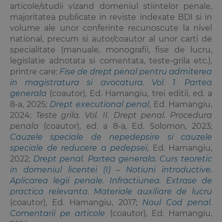
articole/studii vizand domeniul stiintelor penale,
majoritatea publicate in reviste indexate BDI si in
volume ale unor conferinte recunoscute la nivel
national, precum si autor/coautor al unor carti de
specialitate (manuale, monografii, fise de lucru,
legislatie adnotata si comentata, teste-grila etc.),
printre care:
Fise de drept penal pentru admiterea
in magistratura si avocatura. Vol. 1. Partea
generala
(coautor), Ed. Hamangiu, trei editii, ed. a
8-a, 2025;
Drept executional penal
, Ed. Hamangiu,
2024;
Teste grila. Vol. II. Drept penal. Procedura
penala
(coautor), ed. a 8-a, Ed. Solomon, 2023;
Cauzele speciale de nepedepsire si cauzele
speciale de reducere a pedepsei
, Ed. Hamangiu,
2022;
Drept penal. Partea generala. Curs teoretic
in domeniul licentei (I) – Notiuni introductive.
Aplicarea legii penale. Infractiunea. Extrase de
practica relevanta. Materiale auxiliare de lucru
(coautor), Ed. Hamangiu, 2017;
Noul Cod penal.
Comentarii pe articole
(coautor), Ed. Hamangiu,