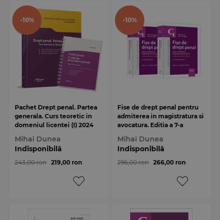
-10%
-10%
Pachet Drept penal. Partea
Fise de drept penal pentru
generala. Curs teoretic in
admiterea in magistratura si
domeniul licentei (I) 2024
avocatura. Editia a 7-a
Mihai Dunea
Mihai Dunea
Indisponibilă
Indisponibilă
243,00 ron
219,00 ron
296,00 ron
266,00 ron