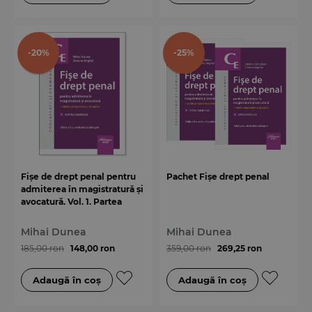
-20%
-25%
Fișe de drept penal pentru
Pachet Fișe drept penal
admiterea în magistratură și
avocatură. Vol. 1. Partea
generală. Ediția a 8-a
Mihai Dunea
Mihai Dunea
185,00 ron
148,00 ron
359,00 ron
269,25 ron