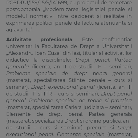
POSDRU/159/1.5/S/141699, cu proiectul de cercetare
postdoctorala „Modernizarea legislatiei penale si
modelul normativ: intre deziderat si realitate in
exprimarea politicii penale de factura atenuanta si
agravanta”.
Activitate profesionala
: Este conferentiar
universitar la Facultatea de Drept a Universitatii
„Alexandru Ioan Cuza” din Iasi, titular al activitatilor
didactice la disciplinele:
Drept penal. Partea
generala
(licenta, an II de studii, IF – seminar),
Probleme speciale de drept penal general
(masterat, specializarea Stiinte penale – curs si
seminar),
Drept executional penal
(licenta, an III
de studii, IF si IFR – curs si seminar),
Drept penal
general. Probleme speciale de teorie si practica
(masterat, specializarea Cariera judiciara – seminar),
Elemente de drept penal. Partea generala
(masterat, specializarea Drept si ordine publica, an I
de studii – curs si seminar), precum si
Drept
executional penal. Elemente speciale
(masterat,