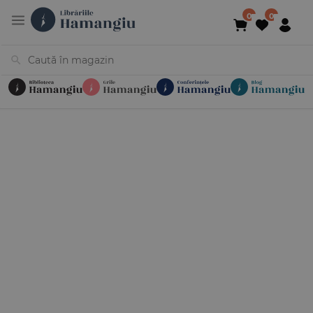
Cărți
Noutăți
În curs de apariție
Reduceri
Evenimente
Librării
Contact
Newsletter
031 425 4