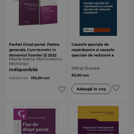
Pachet Drept penal. Partea
Cauzele speciale de
generala. Curs teoretic in
nepedepsire si cauzele
domeniul licentei (I) 2022
speciale de reducere a
Maria-Ioana Marculescu-
pedepsei
Michinici
Mihai Dunea
Indisponibilă
95,00 ron
229,00 ron
195,00 ron