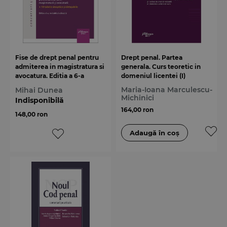
Fise de drept penal pentru
Drept penal. Partea
admiterea in magistratura si
generala. Curs teoretic in
avocatura. Editia a 6-a
domeniul licentei (I)
Maria-Ioana Marculescu-
Mihai Dunea
Michinici
Indisponibilă
164,00 ron
148,00 ron