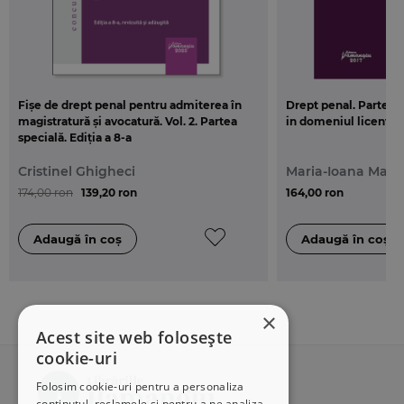
Fișe de drept penal pentru admiterea în
Drept penal. Partea g
magistratură și avocatură. Vol. 2. Partea
in domeniul licentei (
specială. Ediția a 8-a
Cristinel Ghigheci
Maria-Ioana Marcu
174,00 ron
139,20 ron
164,00 ron
×
Acest site web folosește
cookie-uri
Folosim cookie-uri pentru a personaliza
conținutul, reclamele și pentru a ne analiza