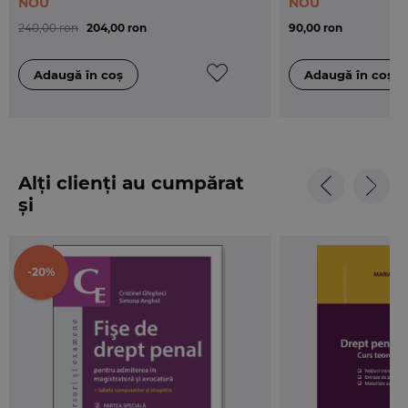
NOU
NOU
si Justitie.
240,00 ron
204,00 ron
90,00 ron
Alți clienți au cumpărat
și
-20%