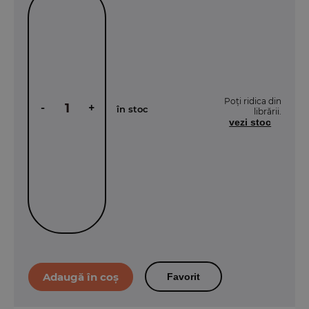
Poți ridica din
-
+
în stoc
librării.
vezi stoc
Favorit