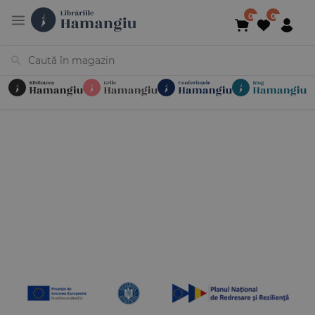
Cărți
Noutăți
În curs de apariție
Reduceri
Evenimente
Librării
Contact
Newsletter
031 425 4