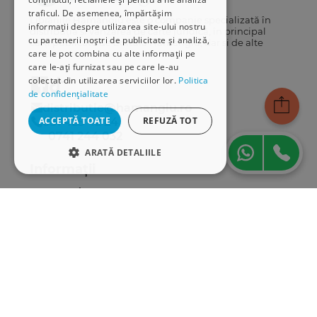
traficul. De asemenea, împărtășim
Librăriile Hamangiu este o companie specializată în
informații despre utilizarea site-ului nostru
distribuția și vânzarea de carte juridică, în principal
cu partenerii noștri de publicitate și analiză,
cărți publicate de Editura Hamangiu, dar și de alte
care le pot combina cu alte informații pe
edituri.
care le-ați furnizat sau pe care le-au
colectat din utilizarea serviciilor lor.
Politica
de confidențialitate
distributie@hamangiu.ro
ACCEPTĂ TOATE
REFUZĂ TOT
031 425 42 24
0741 244 032
ARATĂ DETALIILE
Informații
STRICT NECESARE
Despre noi
DE PERFORMANȚĂ
Termeni & condiții
Politica de confidențialitate
DE TARGETARE
Politica de cookies
ANPC
DE FUNCŢIONALITATE
Serviciu clienți
Comunitatea Hamangiu