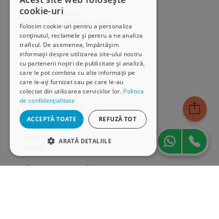
Despre noi
cookie-uri
Termeni & condiții
Politica de confidențialitate
Folosim cookie-uri pentru a personaliza
Politica de cookies
conținutul, reclamele și pentru a ne analiza
traficul. De asemenea, împărtășim
ANPC
informații despre utilizarea site-ului nostru
cu partenerii noștri de publicitate și analiză,
Serviciu clienți
care le pot combina cu alte informații pe
care le-ați furnizat sau pe care le-au
Comunitatea Hamangiu
colectat din utilizarea serviciilor lor.
Politica
Cum comand online
de confidențialitate
Modalități de plată
Livrarea produselor
ACCEPTĂ TOATE
REFUZĂ TOT
SEAP/SICAP
Hartă site
ARATĂ DETALIILE
Cariere
STRICT NECESARE
Abonare newsletter
DE PERFORMANȚĂ
DE TARGETARE
DE FUNCŢIONALITATE