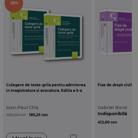
-35%
Culegere de teste-grila pentru admiterea
Fise de drept civil. Ed
in magistratura si avocatura. Editia a 5-a
Ioan-Paul Chiș
Gabriel Boroi
Indisponibilă
285,00 ron
185,25 ron
412,00 ron