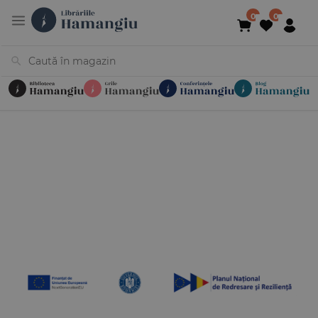
Cărți
Noutăți
În curs de apariție
Reduceri
Evenimente
Librării
Contact
Newsletter
031 425 4