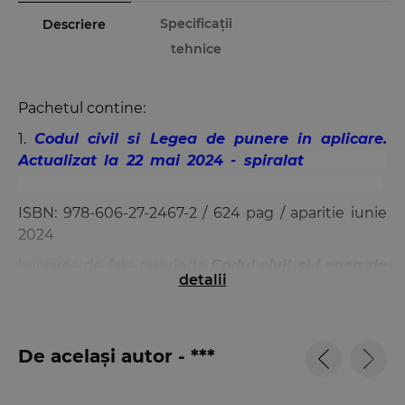
Specificații
Descriere
tehnice
Pachetul contine:
1.
Codul civil si Legea de punere in aplicare.
Actualizat la 22 mai 2024 - spiralat
punere in
aplicare. Actualizat la 3 ianuarie 2024 - spiralat
ISBN:
978-606-27-2467-2
/ 624 pag / aparitie iunie
2024
Lucrarea de fata cuprinde
Codul civil si Legea de
detalii
punere in aplicare
a acestuia, redata in extras.
Aceasta editie include ultimele modificari si
completari aduse Codului civil prin
Legea nr.
De același autor - ***
116/2024
(M. Of. nr. 406 din 30 aprilie 2024) si
Legea
nr. 122/2024
(M. Of. nr. 414 din 7 mai 2024).