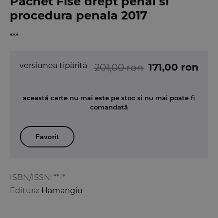
Pachet Fise drept penal si
procedura penala 2017
***
versiunea tipărită
171,00 ron
201,00 ron
această carte nu mai este pe stoc și nu mai poate fi
comandată
Favorit
ISBN/ISSN:
**-*
Editura:
Hamangiu