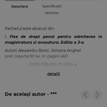
Specificații
Descriere
tehnice
Pachetul este alcatuit din:
1.
Fise de drept penal pentru admiterea in
magistratura si avocatura. Editia a 3-a
Autori: Alexandru Boroi , Simona Anghel
pret coperta 90 lei, nr. pagini 460
ISBN:
978-606-27-0834-4
Aceasta noua editie a
Fiselor de drept penal
:
detalii
• cuprinde
informatii actualizate
conform
modificarilor aduse prin O.U.G. nr. 18/2016, Legea nr.
75/2016 si Legea nr. 116/2016;
De același autor - ***
• incorporeaza in cadrul fiselor
texte de lege ale
Codului penal
, pentru facilitarea studiului;
• include
jurisprudenta obligatorie in materie