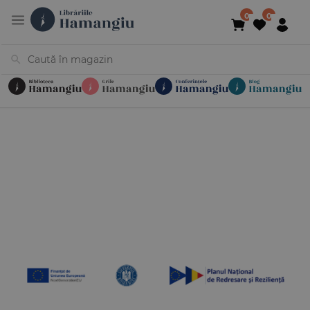
Cărți
Noutăți
În curs de apariție
Reduceri
Evenimente
Librării
Contact
Newsletter
031 425 4