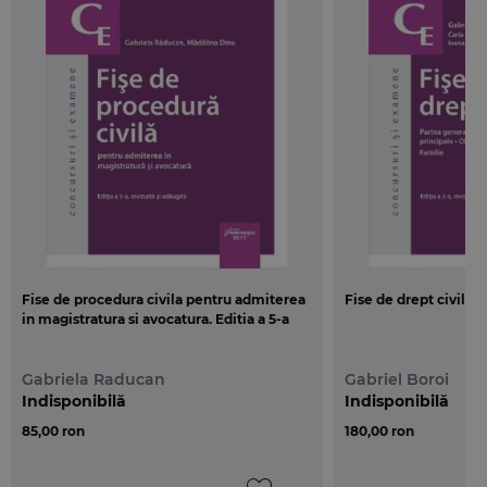
Tocmai de aceea,
Fisele de drept procesual penal
concentreaza, intr-o forma sintetica, intreaga
informatie necesara pentru examenele de
admitere in profesiile juridice, simplificand
procesul de invatare si permitand totodata
recapitularea rapida a cunostintelor dobandite.
Fise de procedura civila pentru admiterea
Fise de drept civil. Ed
in magistratura si avocatura. Editia a 5-a
Gabriela Raducan
Gabriel Boroi
Indisponibilă
Indisponibilă
85,00 ron
180,00 ron