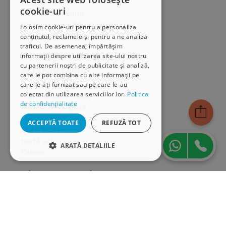
Despre noi
cookie-uri
Termeni & condiții
Politica de confidențialitate
Folosim cookie-uri pentru a personaliza
Politica de cookies
conținutul, reclamele și pentru a ne analiza
traficul. De asemenea, împărtășim
ANPC
informații despre utilizarea site-ului nostru
cu partenerii noștri de publicitate și analiză,
Serviciu clienți
care le pot combina cu alte informații pe
care le-ați furnizat sau pe care le-au
Comunitatea Hamangiu
colectat din utilizarea serviciilor lor.
Politica
Cum comand online
de confidențialitate
Modalități de plată
Livrarea produselor
ACCEPTĂ TOATE
REFUZĂ TOT
SEAP/SICAP
Hartă site
ARATĂ DETALIILE
Cariere
STRICT NECESARE
Abonare newsletter
DE PERFORMANȚĂ
DE TARGETARE
DE FUNCŢIONALITATE