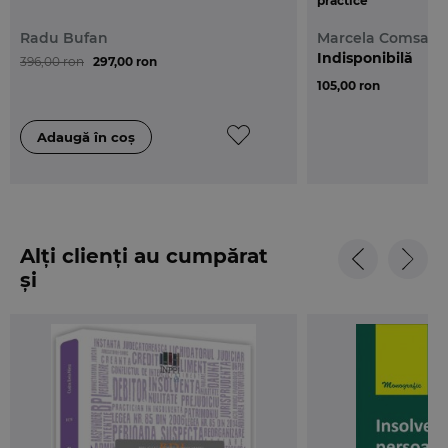
practice
atat asupra laturii teoretice, cat si a celei practice.
Radu Bufan
Marcela Comsa
Aceasta editie cuprinde si trimiteri la actele
Indisponibilă
396,00 ron
297,00 ron
normative secundare, adoptate in aplicarea Legii,
105,00 ron
dar si numeroase propuneri de lege ferenda.
Alți clienți au cumpărat
și