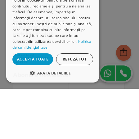
Folosim cookie-uri pentru a personaliza
conținutul, reclamele și pentru a ne analiza
Serviciu clienți
traficul. De asemenea, împărtășim
informații despre utilizarea site-ului nostru
Comunitatea Hamangiu
cu partenerii noștri de publicitate și analiză,
Cum comand online
care le pot combina cu alte informații pe
Modalități de plată
care le-ați furnizat sau pe care le-au
Livrarea produselor
colectat din utilizarea serviciilor lor.
Politica
de confidențialitate
SEAP/SICAP
Hartă site
ACCEPTĂ TOATE
REFUZĂ TOT
Cariere
ARATĂ DETALIILE
Abonare newsletter
STRICT NECESARE
DE PERFORMANȚĂ
DE TARGETARE
DE FUNCŢIONALITATE