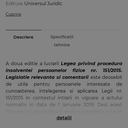
Editura:
Universul Juridic
Cuprins
Specificații
Descriere
tehnice
A doua editie a lucrarii
Legea privind procedura
insolventei persoanelor fizice nr. 151/2015.
Legislatie relevanta si comentarii
este deosebit
de utila pentru persoanele interesate de
cunoasterea, intelegerea si aplicarea Legii nr.
151/2015 in contextul intrarii in vigoare a actului
normativ in data de 1 ianuarie 2018. Desi acest
demers nu reprezinta o analiza completa a Legii,
detalii
comentariile ii sprijina pe juristi, dar si pe cei
neinitiati in stiintele juridice deopotriva, prin