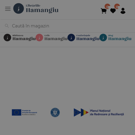
Cărți
Noutăți
În curs de apariție
Reduceri
Evenimente
Librării
Contact
Newsletter
031 425 4