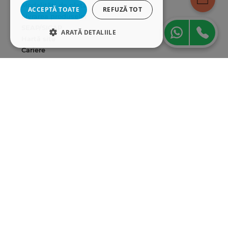
Modalități de plată
ACCEPTĂ TOATE
REFUZĂ TOT
Livrarea produselor
SEAP/SICAP
ARATĂ DETALIILE
Hartă site
Cariere
STRICT NECESARE
DE PERFORMANȚĂ
Abonare newsletter
DE TARGETARE
DE FUNCŢIONALITATE
Strict necesare
De performanță
De targetare
De funcţionalitate
Cookie-urile strict necesare permit
funcționalitatea principală a site-ului web,
cum ar fi autentificarea utilizatorului și
gestionarea contului. Site-ul web nu poate fi
utilizat corect fără cookie-uri strict necesare.