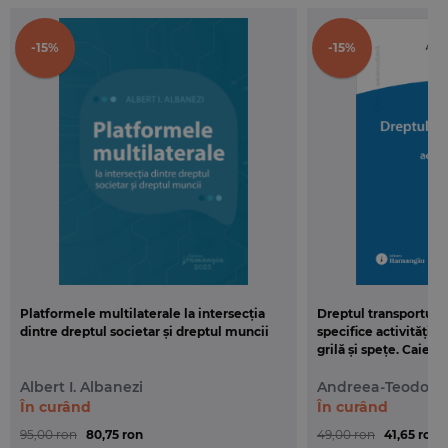
-15%
-15%
Platformele multilaterale la intersecția
Dreptul transporturil
dintre dreptul societar și dreptul muncii
specifice activității 
grilă și spețe. Caiet
Albert I. Albanezi
Andreea-Teodora
În curând
În curând
95,00 ron
80,75 ron
49,00 ron
41,65 ron