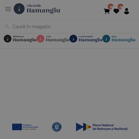
Cărți
Noutăți
În curs de apariție
Reduceri
Evenimente
Librării
Contact
Newsletter
031 425 4