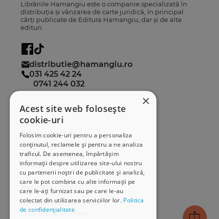
Librăriile Hamangiu este o companie specializată în
distribuția și vânzarea de carte juridică, în principal
cărți publicate de Editura Hamangiu, dar și de alte
edituri.
distributie@hamangiu.ro
031 425 42 24
0741 244 032
×
Informații
Acest site web folosește
cookie-uri
Despre noi
Termeni & condiții
Folosim cookie-uri pentru a personaliza
Politica de confidențialitate
conținutul, reclamele și pentru a ne analiza
traficul. De asemenea, împărtășim
Politica de cookies
informații despre utilizarea site-ului nostru
ANPC
cu partenerii noștri de publicitate și analiză,
care le pot combina cu alte informații pe
Serviciu clienți
care le-ați furnizat sau pe care le-au
colectat din utilizarea serviciilor lor.
Politica
Comunitatea Hamangiu
de confidențialitate
Cum comand online