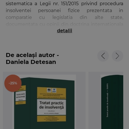
sistematica a Legii nr. 151/2015 privind procedura
insolventei persoanei fizice prezentata in
comparatie cu legislatia din alte state,
documentata cu opinii din doctrina internationala
detalii
si solutii jurisprudentiale europene.
Din pozitia de practician – judecator la Tribunalul
Caras-Severin –, autoarea propune solutii in
De același autor -
vederea interpretarii acelor norme sau institutii
Daniela Detesan
carora legea nu le ofera o reglementare suficienta
sau clara.
-25%