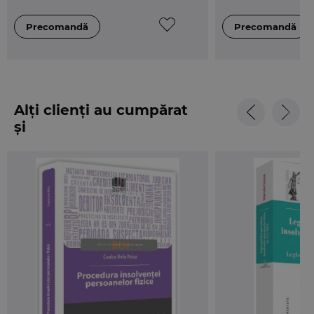
Alți clienți au cumpărat
și