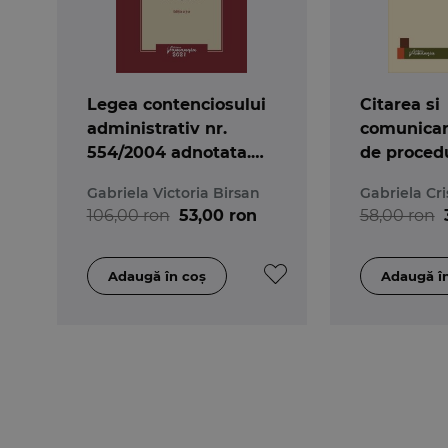
Legea contenciosului
Citarea si
administrativ nr.
comunicar
554/2004 adnotata.
de procedu
Editia a 3-a
procesul ci
Gabriela Victoria Birsan
Gabriela Cri
Comentarii
106,00 ron
53,00 ron
58,00 ron
si jurispr