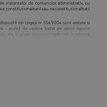
rile instantelor de contencios administrativ, cu
 constitutionalitatii sau neconstitutionalitatii
 dispozitii din Legea nr. 554/2004 sunt aratate si
iva – punct de vedere bazat pe opinii riguros
ecata, in unele cazuri contradictorii, in privinta
tatire a acestor dispozitii. Nu in ultimul rand,
nterpretarea acelor dispozitii si pentru a observa
 activitatea desfasurata in cadrul sectiilor de
. 554/2004, si incheind ca judecator al instantei
rienta de peste 15 ani ca judecator in materia
inistrativ transpus in comentariile valoroase ale
enilor dreptului (magistrati, avocati, consilieri
cesibil, astfel incat notiunile juridice, desi unele