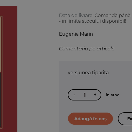
Data de livrare:
Comandă până la 
- în limita stocului disponibil!
Eugenia Marin
Comentariu pe articole
versiunea tipărită
-
+
în stoc
Fa