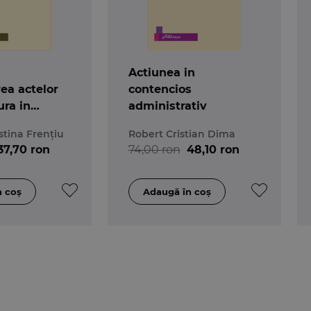
Actiunea in
ea actelor
contencios
ra in
administrativ
vil.
stina Frențiu
Robert Cristian Dima
, doctrina
37,70 ron
74,00 ron
48,10 ron
udenta