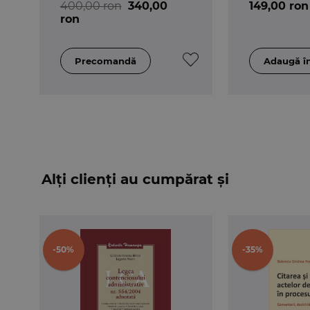
400,00 ron
340,00
149,00 ron
3-a
ron
Alți clienți au cumpărat și
-50%
-35%