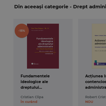
Din aceeași categorie - Drept admini
-15%
Fundamentele
Acțiunea î
ideologice ale
contencio
dreptului
administra
administrativ.
2-a. Comen
Cristian Clipa
Robert Cris
Volumul II, Tomul 2.
doctrină ş
În curând
NOU
Specificitățile. Ediția a
jurisprud