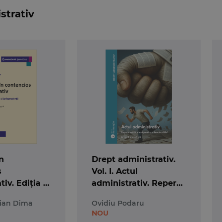
strativ
n
Drept administrativ.
s
Vol. I. Actul
tiv. Ediția a
administrativ. Repere
tarii,
vechi și noi pentru o
tian Dima
Ovidiu Podaru
i
teorie altfel. Ediția a 3-
NOU
enţă
a