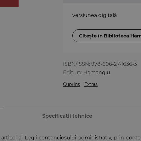
versiunea digitală
Citește în Biblioteca Ha
ISBN/ISSN:
978-606-27-1636-3
Editura:
Hamangiu
Cuprins
Extras
Specificații tehnice
 articol al Legii contenciosului administrativ, prin comen