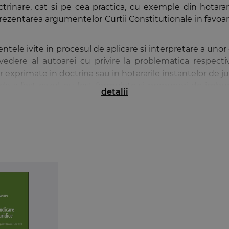
octrinare, cat si pe cea practica, cu exemple din hotara
zentarea argumentelor Curtii Constitutionale in favoarea
ntele ivite in procesul de aplicare si interpretare a unor
vedere al autoarei cu privire la problematica respect
exprimate in doctrina sau in hotararile instantelor de jud
e a fost cazul, au fost formulate si propuneri de imbuna
detalii
osebit de util pentru practicieni, tocmai pentru a usura i
nr. 554/2004 valorifica experienta autoarei dobandita in
de curte de apel, odata cu intrarea in vigoare a Legii nr
odificari aduse prin Legea nr. 212/2018. Astfel, expe
oasterii intregii evolutii legislative a contenciosului adm
 de interpretare in practica.
2004. Comentariu pe articole
se adreseaza atat practici
le si comentariile fiind redactate intr-un limbaj clar si ac
de catre persoanele care nu au studii juridice.