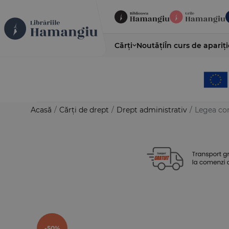
Cărți
Noutăți
În curs de apariți
Acasă
/
Cărți de drept
/
Drept administrativ
/
Legea con
-50%