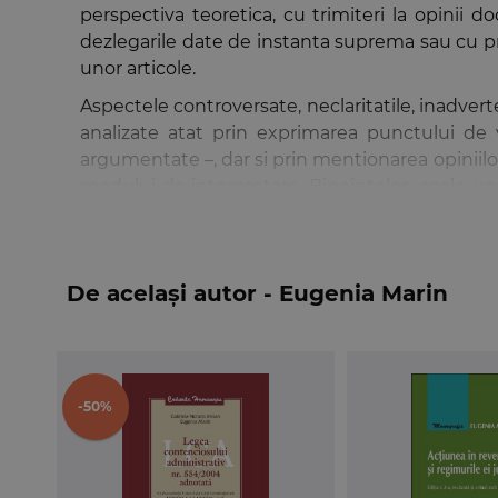
perspectiva teoretica, cu trimiteri la opinii d
dezlegarile date de instanta suprema sau cu pre
unor articole.
Aspectele controversate, neclaritatile, inadverte
analizate atat prin exprimarea punctului de 
argumentate –, dar si prin mentionarea opiniilor 
modului de interpretare. Bineinteles, acolo und
autoarea a indicat si istoricul reglementarii, de
care a fost ratiunea legiuitorului.
Comentariul Legii contenciosului administrativ 
De același autor - Eugenia Marin
contencios administrativ, incepand ca judecator 
supreme, cand intrasera in vigoare ultimele m
contenciosului administrativ ofera avantajul cun
dispozitiilor care pun destul de multe probleme
-50%
Legea contenciosului administrativ nr. 554/
juridici), cat si publicului larg, toate explicatii
dintre ele sunt tehnice, sa poata fi intelese si 