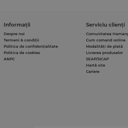
Informații
Serviciu clienți
Despre noi
Comunitatea Haman
Termeni & condiții
Cum comand online
Politica de confidențialitate
Modalități de plată
Politica de cookies
Livrarea produselor
ANPC
SEAP/SICAP
Hartă site
Cariere