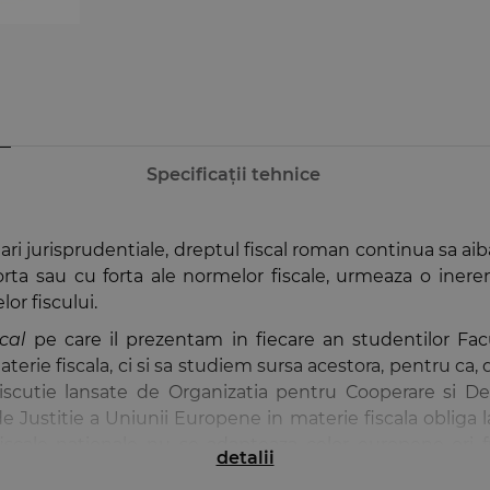
Specificații tehnice
ari jurisprudentiale, dreptul fiscal roman continua sa aiba
forta sau cu forta ale normelor fiscale, urmeaza o inere
lor fiscului.
cal
pe care il prezentam in fiecare an studentilor Fac
terie fiscala, ci si sa studiem sursa acestora, pentru ca, d
discutie lansate de Organizatia pentru Cooperare si D
e Justitie a Uniunii Europene in materie fiscala obliga la
cale nationale nu se adapteaza celor europene ori func
detalii