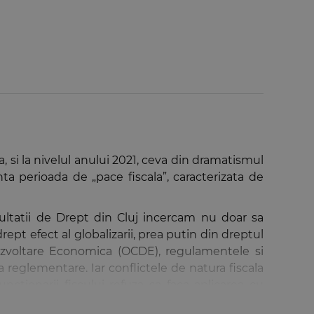
, si la nivelul anului 2021, ceva din dramatismul
nta perioada de „pace fiscala”, caracterizata de
ultatii de Drept din Cluj incercam nu doar sa
rept efect al globalizarii, prea putin din dreptul
ezvoltare Economica (OCDE), regulamentele si
 reglementare. Iar conflictele de natura fiscala
tionarii fiscului refuza sa faca aplicarea cu