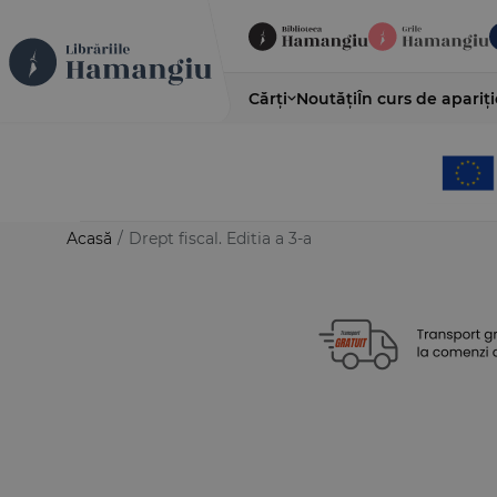
Cărți
Noutăți
În curs de apariți
Acasă
/
Drept fiscal. Editia a 3-a