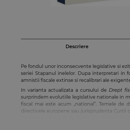
Descriere
Pe fondul unor inconsecvente legislative si ezit
seriei Stapanul inelelor. Dupa interpretari in 
amnistii fiscale extinse si recalibrari ale exigente
In varianta actualizata a cursului de
Drept fis
surprindem evolutiile legislative nationale in ma
fiscal mai este acum „national”. Temele de 
directivele europene sau jurisprudenta Curtii d
se nasc cu precadere atunci cand normele fis
prioritate a dreptului fiscal european.