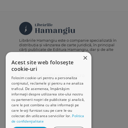
Librăriile Hamangiu este o companie specializată în
distribuția și vânzarea de carte juridică, în principal
cărți publicate de Editura Hamangiu, dar și de alte
edituri.
×
Acest site web folosește
cookie-uri
distributie@hamangiu.ro
Folosim cookie-uri pentru a personaliza
031 425 42 24
conținutul, reclamele și pentru a ne analiza
0741 244 032
traficul. De asemenea, împărtășim
informații despre utilizarea site-ului nostru
cu partenerii noștri de publicitate și analiză,
care le pot combina cu alte informații pe
care le-ați furnizat sau pe care le-au
colectat din utilizarea serviciilor lor.
Politica
de confidențialitate