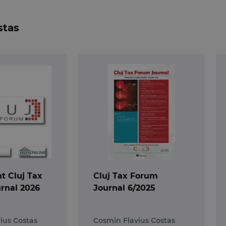
nte cu relevanta fiscala pe care le antamam sau le d
rearea si transferul unor astfel de metode, despre evoluti
stas
 sau despre o renuntare treptata a Guvernului la impozit
 Cluj Tax
Cluj Tax Forum
rnal 2026
Journal 6/2025
ius Costas
Cosmin Flavius Costas