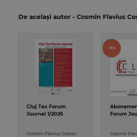
In ultimii doi ani au aparut si alte evenime
monede virtuale si impozitarea veniturilor din c
De același autor - Cosmin Flavius Co
despre probleme tot mai complexe in materia TVA
-15%
Cluj Tax Forum
Abonament
Journal 1/2026
Forum Jou
Cosmin Flavius Costas
Cosmin Flav