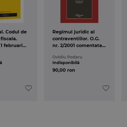
al. Codul de
Regimul juridic al
fiscala.
contraventiilor. O.G.
 1 februarie
nr. 2/2001 comentata.
Editia a 5-a
Ovidiu Podaru
lă
Indisponibilă
90,00 ron