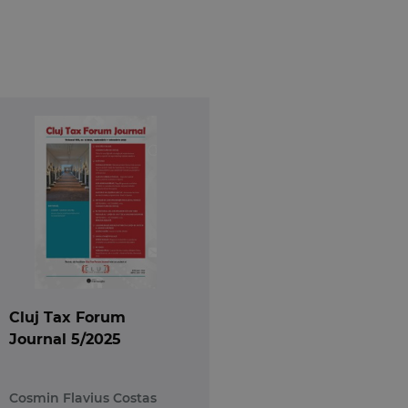
iscutam. Vorbim acum la timpul prezent despre
a si fiscalitatea activitatilor economice online,
area „clasica” a profitului societatilor.
Cluj Tax Forum
Journal 5/2025
Cosmin Flavius Costas