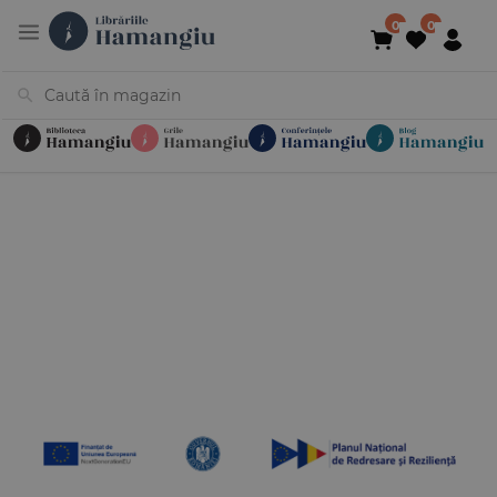
Cărți
Noutăți
În curs de apariție
Reduceri
Evenimente
Librării
Contact
Newsletter
031 425 4