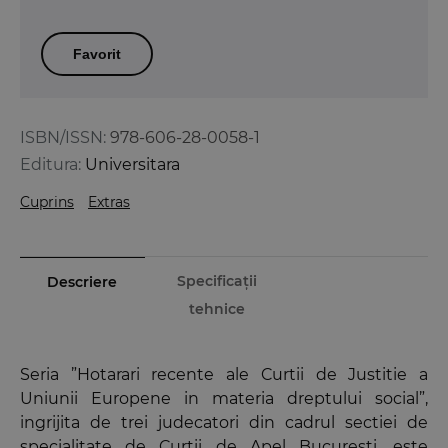
Favorit
ISBN/ISSN:
978-606-28-0058-1
Editura:
Universitara
Cuprins
Extras
Specificații
Descriere
tehnice
Seria ”Hotarari recente ale Curtii de Justitie a
Uniunii Europene in materia dreptului social”,
ingrijita de trei judecatori din cadrul sectiei de
specialitate de Curtii de Apel Bucuresti, este