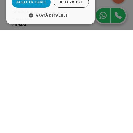
ACCEPTĂ TOATE
REFUZĂ TOT
Livrarea produselor
SEAP/SICAP
ARATĂ DETALIILE
Hartă site
Cariere
STRICT NECESARE
Abonare newsletter
DE PERFORMANȚĂ
DE TARGETARE
DE FUNCŢIONALITATE
Strict necesare
De performanță
De targetare
De funcţionalitate
Cookie-urile strict necesare permit
funcționalitatea principală a site-ului web,
cum ar fi autentificarea utilizatorului și
gestionarea contului. Site-ul web nu poate fi
utilizat corect fără cookie-uri strict necesare.