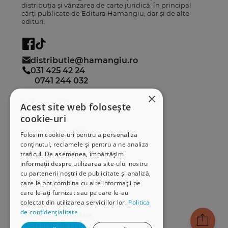
distribuția și vânzarea de carte juridică, în principal
cărți publicate de Editura Hamangiu, dar și de alte
edituri.
distributie@hamangiu.ro
031 425 42 24
0741 244 032
×
Informații
Acest site web folosește
cookie-uri
Despre noi
Termeni & condiții
Folosim cookie-uri pentru a personaliza
Politica de confidențialitate
conținutul, reclamele și pentru a ne analiza
traficul. De asemenea, împărtășim
Politica de cookies
informații despre utilizarea site-ului nostru
ANPC
cu partenerii noștri de publicitate și analiză,
care le pot combina cu alte informații pe
Serviciu clienți
care le-ați furnizat sau pe care le-au
colectat din utilizarea serviciilor lor.
Politica
Comunitatea Hamangiu
de confidențialitate
Cum comand online
Modalități de plată