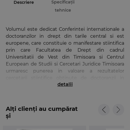
Specificații
Descriere
tehnice
Volumul este dedicat Conferintei internationale a
doctoranzilor in drept din tarile central si est
europene, care constituie o manifestare stiintifica
prin care Facultatea de Drept din cadrul
Universitatii de Vest din Timisoara si Centrul
European de Studii si Cercetari Juridice Timisoara
urmaresc punerea in valoare a rezultatelor
cercetarii stiintifice obtinute de doctoranzii in
detalii
domeniul stiintelor juridice in perioada studiilor
doctorale.
Aflata, anul acesta, la cea de a sasea sa editie,
Alți clienți au cumpărat
aceasta conferinta continua sa fie, in peisajul juridic
și
universitar romanesc, un eveniment singular.