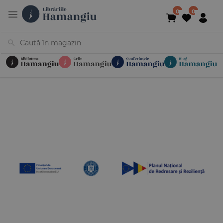
Cărți
Noutăți
În curs de apariție
Reduceri
Evenimente
Librării
Contact
Newsletter
031 425 4