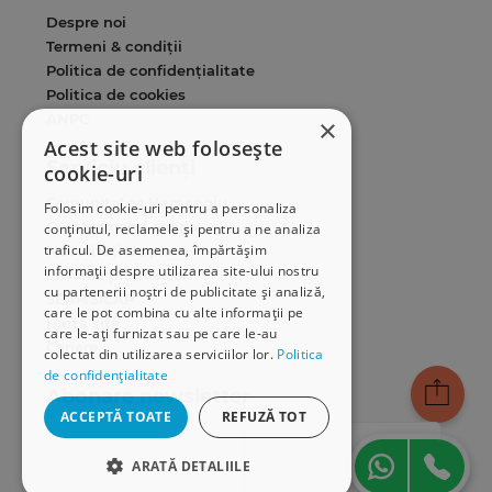
Despre noi
Termeni & condiții
Politica de confidențialitate
Politica de cookies
ANPC
×
Acest site web folosește
Serviciu clienți
cookie-uri
Comunitatea Hamangiu
Folosim cookie-uri pentru a personaliza
Cum comand online
conținutul, reclamele și pentru a ne analiza
traficul. De asemenea, împărtășim
Modalități de plată
informații despre utilizarea site-ului nostru
Livrarea produselor
cu partenerii noștri de publicitate și analiză,
SEAP/SICAP
care le pot combina cu alte informații pe
Hartă site
care le-ați furnizat sau pe care le-au
Cariere
colectat din utilizarea serviciilor lor.
Politica
de confidențialitate
Abonare newsletter
ACCEPTĂ TOATE
REFUZĂ TOT
ARATĂ DETALIILE