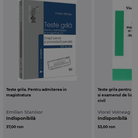
Reunind aproape 60 de studii si articole
concentrate pe probleme interesante de drept
public si de drept privat si elaborate de catre tineri
juristi, proveniti din mediul universitar romanesc si
european, dar si din cel profesional (magistrati,
avocati, notari publici, consilieri juridici), volumul
reuseste sa contureze in paginile sale
dimensiunea europeana a invatamantului doctoral
si asigura totodata un flux benefic de idei si
informatii intre participanti si cititori.
Teste grila. Pentru admiterea in
Teste grila pentru ma
magistratura
si examenul de licen
civil
Emilian Stanisor
Viorel Voineag
Indisponibilă
Indisponibilă
37,00 ron
53,00 ron