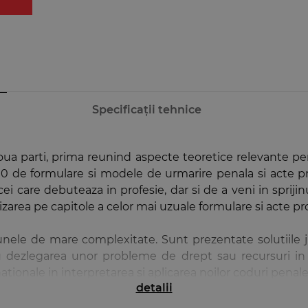
Specificații tehnice
oua parti, prima reunind aspecte teoretice relevante pe
00 de formulare si modele de urmarire penala si acte p
ei care debuteaza in profesie, dar si de a veni in spriji
zarea pe capitole a celor mai uzuale formulare si acte pr
nele de mare complexitate. Sunt prezentate solutiile j
ru dezlegarea unor probleme de drept sau recursuri in 
tionale in interpretarea si aplicarea noilor coduri penale
detalii