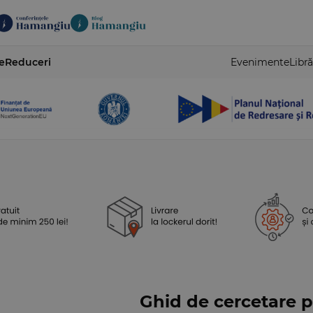
e
Reduceri
Evenimente
Libră
Ghid de cercetare pe