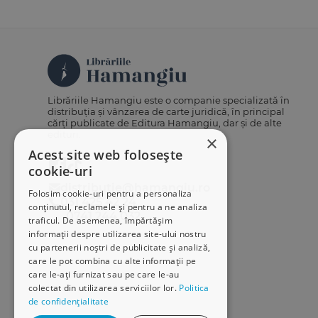
Librăriile Hamangiu este o companie specializată în
distribuția și vânzarea de carte juridică, în principal
cărți publicate de Editura Hamangiu, dar și de alte
edituri.
×
Acest site web folosește
cookie-uri
distributie@hamangiu.ro
Folosim cookie-uri pentru a personaliza
031 425 42 24
conținutul, reclamele și pentru a ne analiza
0741 244 032
traficul. De asemenea, împărtășim
informații despre utilizarea site-ului nostru
cu partenerii noștri de publicitate și analiză,
care le pot combina cu alte informații pe
care le-ați furnizat sau pe care le-au
colectat din utilizarea serviciilor lor.
Politica
de confidențialitate