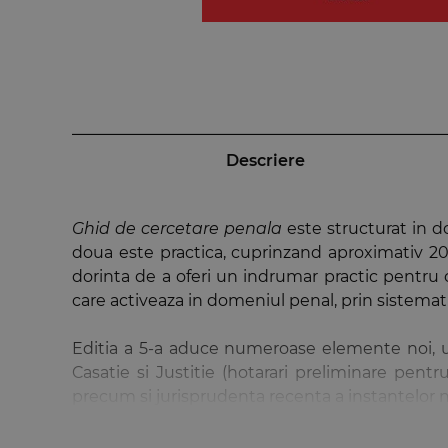
Descriere
Ghid de cercetare penala
este structurat in d
doua este practica, cuprinzand aproximativ 2
dorinta de a oferi un indrumar practic pentru c
care activeaza in domeniul penal, prin sistemati
Editia a 5-a aduce numeroase elemente noi, u
Casatie si Justitie (hotarari preliminare pent
precum si jurisprudenta recenta a instantelor na