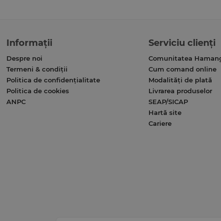
Informații
Serviciu clienți
Despre noi
Comunitatea Haman
Termeni & condiții
Cum comand online
Politica de confidențialitate
Modalități de plată
Politica de cookies
Livrarea produselor
ANPC
SEAP/SICAP
Hartă site
Cariere