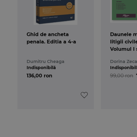
Ghid de ancheta
Daunele m
penala. Editia a 4-a
litigii civi
Volumul I 
Dumitru Cheaga
Dorina Zec
Indisponibilă
Indisponibi
136,00 ron
99,00 ron