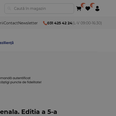
rii
Contact
Newsletter
031 425 42 24
(L-V 09:00-16:30)
nala. Editia a 5-a