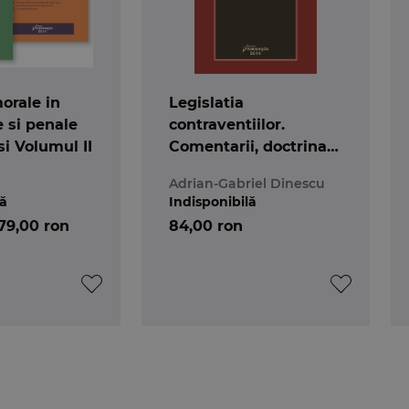
orale in
Legislatia
le si penale
contraventiilor.
si Volumul II
Comentarii, doctrina
si jurisprudenta
a
Adrian-Gabriel Dinescu
lă
Indisponibilă
79,00 ron
84,00 ron