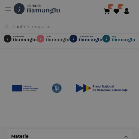
Cărți
Noutăți
În curs de apariție
Reduceri
Evenimente
Librării
Contact
Newsletter
031 425 4
Materie