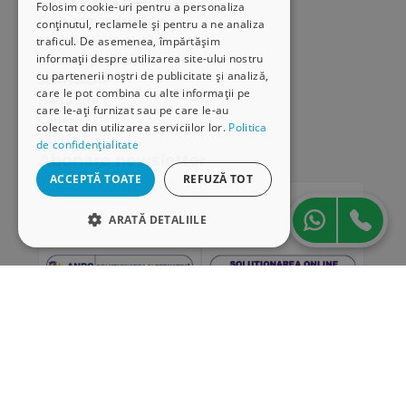
Comunitatea Hamangiu
Folosim cookie-uri pentru a personaliza
Cum comand online
conținutul, reclamele și pentru a ne analiza
Modalități de plată
traficul. De asemenea, împărtășim
informații despre utilizarea site-ului nostru
Livrarea produselor
cu partenerii noștri de publicitate și analiză,
SEAP/SICAP
care le pot combina cu alte informații pe
Hartă site
care le-ați furnizat sau pe care le-au
Cariere
colectat din utilizarea serviciilor lor.
Politica
de confidențialitate
Abonare newsletter
ACCEPTĂ TOATE
REFUZĂ TOT
ARATĂ DETALIILE
STRICT NECESARE
DE PERFORMANȚĂ
DE TARGETARE
DE FUNCŢIONALITATE