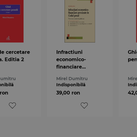
de cercetare
Infractiuni
Ghi
. Editia 2
economico-
pen
financiare
prevazute in
Dumitru
Mirel Dumitru
Mir
Codul penal
onibilă
Indisponibilă
Indi
 ron
39,00 ron
42,