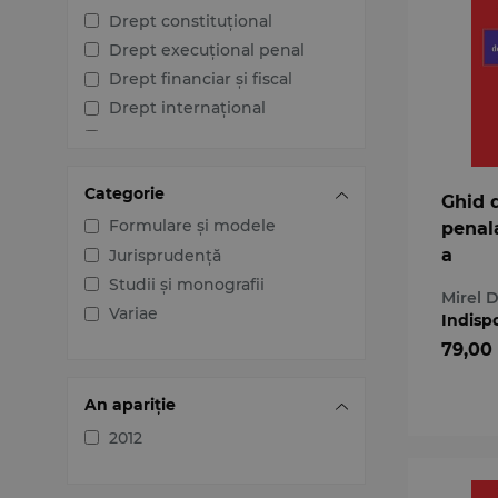
Drept constituțional
Drept execuțional penal
Drept financiar și fiscal
Drept internațional
Drept penal
Drept procesual civil
Categorie
Drept procesual penal
Ghid 
Dreptul afacerilor
Formulare și modele
penala
Dreptul familiei
a
Jurisprudență
Dreptul mediului
Studii și monografii
Mirel 
Dreptul muncii și securității
Variae
Indisp
sociale
79,00
Dreptul noilor tehnologii
Dreptul proprietății
An apariție
intelectuale
2012
Dreptul Uniunii Europene
Jurisprudența instanțelor
judecătorești