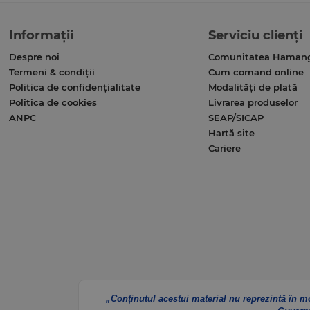
Informații
Serviciu clienți
Despre noi
Comunitatea Haman
Termeni & condiții
Cum comand online
Politica de confidențialitate
Modalități de plată
Politica de cookies
Livrarea produselor
ANPC
SEAP/SICAP
Hartă site
Cariere
„Conținutul acestui material nu reprezintă în m