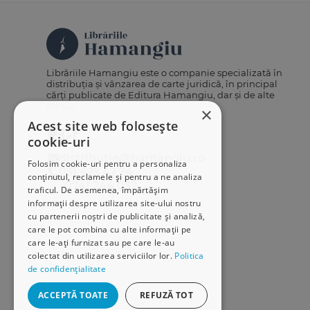
Librăriile Hamangiu este o companie specializată în
distribuția și vânzarea de carte juridică, în principal
cărți publicate de Editura Hamangiu, dar și de alte
edituri.
×
Acest site web folosește
cookie-uri
distributie@hamangiu.ro
Folosim cookie-uri pentru a personaliza
031 425 42 24
conținutul, reclamele și pentru a ne analiza
0741 244 032
traficul. De asemenea, împărtășim
informații despre utilizarea site-ului nostru
cu partenerii noștri de publicitate și analiză,
care le pot combina cu alte informații pe
care le-ați furnizat sau pe care le-au
colectat din utilizarea serviciilor lor.
Politica
de confidențialitate
ACCEPTĂ TOATE
REFUZĂ TOT