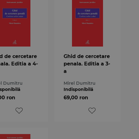
d de cercetare
Ghid de cercetare
ala. Editia a 4-
penala. Editia a 3-
a
el Dumitru
Mirel Dumitru
sponibilă
Indisponibilă
00 ron
69,00 ron