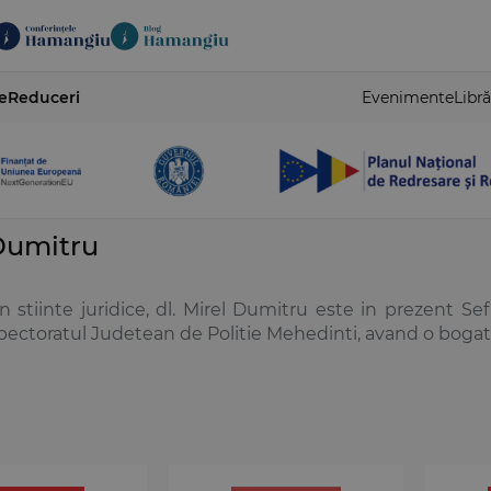
e
Reduceri
Evenimente
Libră
Dumitru
in stiinte juridice, dl. Mirel Dumitru este in prezent Sef
pectoratul Judetean de Politie Mehedinti, avand o bogata