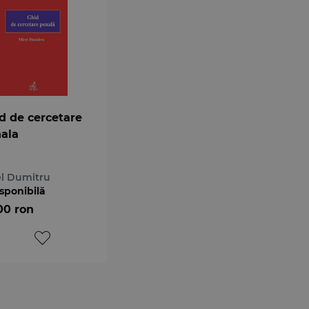
d de cercetare
ala
el Dumitru
sponibilă
00 ron