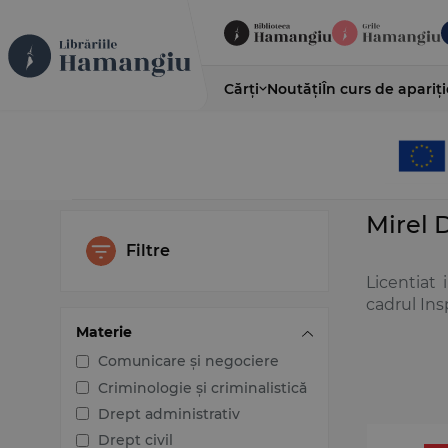
Cărți
Noutăți
În curs de apariți
Mirel 
Filtre
Licentiat 
cadrul Ins
Materie
Comunicare și negociere
Criminologie și criminalistică
Drept administrativ
Drept civil