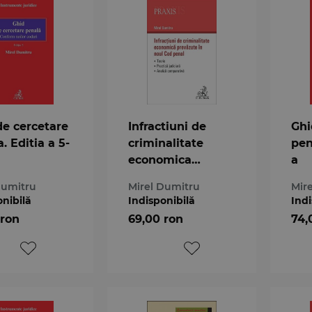
de cercetare
Infractiuni de
Ghi
. Editia a 5-
criminalitate
pen
economica
a
prevazute in noul
Dumitru
Mirel Dumitru
Mir
Cod penal
onibilă
Indisponibilă
Indi
 ron
69,00 ron
74,