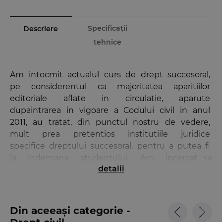
Specificații
Descriere
tehnice
Am intocmit actualul curs de drept succesoral,
pe considerentul ca majoritatea aparitiilor
editoriale aflate in circulatie, aparute
dupaintrarea in vigoare a Codului civil in anul
2011, au tratat, din punctul nostru de vedere,
mult prea pretentios institutiile juridice
specifice dreptului succesoral, pentru a putea fi
la indemana studentului. Am incercat sa
detalii
valorificam experienta de la catedra in intocmirea
lucrarii de fata, pe care am intitulat-o
Dreptul
asupra mostenirii. Explicatii teoretice si aspecte
practice
. Am impartit, didactic, lucrarea in sapte
Din aceeași categorie -
capitole, incercand sa respectam tematica