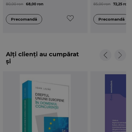
80,00 ron
68,00 ron
85,00 ron
72,25 ron
accederea in profesiile ce solicita pregatire juridica
de specialitate.
Autorii
Alți clienți au cumpărat
și