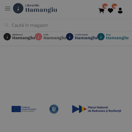
Cărți
Noutăți
În curs de apariție
Reduceri
Evenimente
Librării
Contact
Newsletter
031 425 4