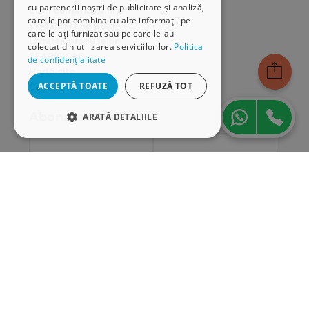
cu partenerii noștri de publicitate și analiză,
Cum comand online
care le pot combina cu alte informații pe
Modalități de plată
care le-ați furnizat sau pe care le-au
Livrarea produselor
colectat din utilizarea serviciilor lor.
Politica
SEAP/SICAP
de confidențialitate
Hartă site
ACCEPTĂ TOATE
REFUZĂ TOT
Cariere
Abonare newsletter
ARATĂ DETALIILE
STRICT NECESARE
DE PERFORMANȚĂ
DE TARGETARE
DE FUNCŢIONALITATE
Strict necesare
De performanță
De targetare
De funcţionalitate